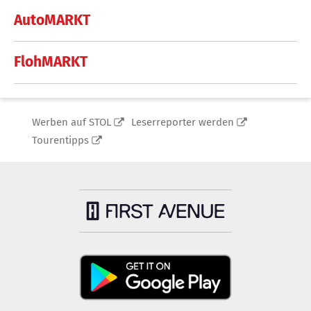
AutoMARKT
FlohMARKT
Werben auf STOL
Leserreporter werden
Tourentipps