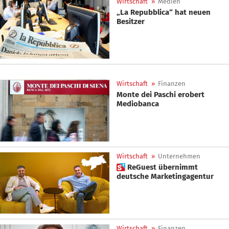
Wirtschaft
»
Medien
„La Repubblica“ hat neuen
Besitzer
Wirtschaft
»
Finanzen
Monte dei Paschi erobert
Mediobanca
Wirtschaft
»
Unternehmen
 ReGuest übernimmt
deutsche Marketingagentur
Wirtschaft
»
Finanzen