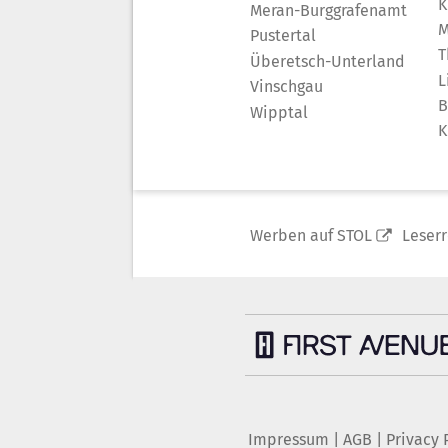
K
Meran-Burggrafenamt
M
Pustertal
T
Überetsch-Unterland
L
Vinschgau
B
Wipptal
K
Werben auf STOL
Leser
Impressum
|
AGB
|
Privacy 