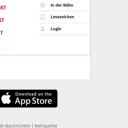
In der Nähe
KT
Lesezeichen
KT
Login
KT
|
sh-Nachrichten
Netiquette