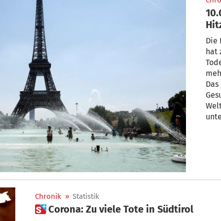
Chro
10.
Hit
Die 
hat 
Tode
mehr
Das 
Ges
Wel
unt
herv
Chronik
»
Statistik
 Corona: Zu viele Tote in Südtirol