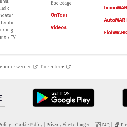
unst
Backstage
ImmoMAR
usik
OnTour
heater
AutoMAR
iteratur
Videos
ildung
FlohMAR
ino / TV
reporter werden
Tourentipps
Policy
|
Cookie Policy
|
Privacy Einstellungen
|
|
FAQ
Pu
2