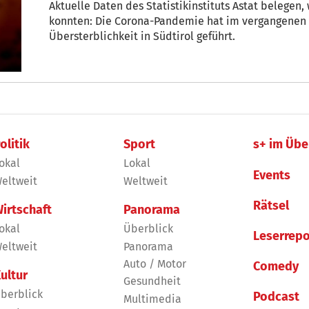
Aktuelle Daten des Statistikinstituts Astat belegen,
konnten: Die Corona-Pandemie hat im vergangenen J
Übersterblichkeit in Südtirol geführt.
olitik
Sport
s+ im Übe
okal
Lokal
Events
eltweit
Weltweit
Rätsel
irtschaft
Panorama
okal
Überblick
Leserrepo
eltweit
Panorama
Auto / Motor
Comedy
ultur
Gesundheit
berblick
Podcast
Multimedia