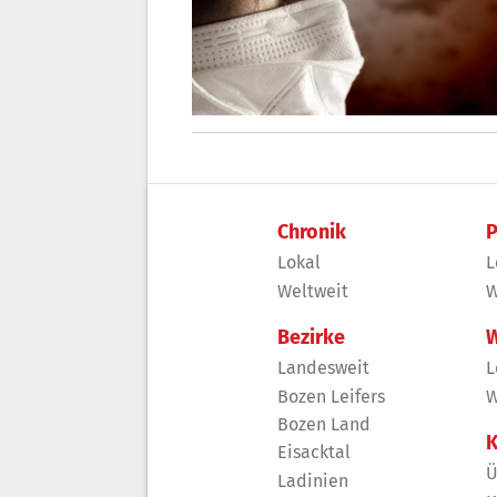
Chronik
P
Lokal
L
Weltweit
W
Bezirke
W
Landesweit
L
Bozen Leifers
W
Bozen Land
K
Eisacktal
Ü
Ladinien