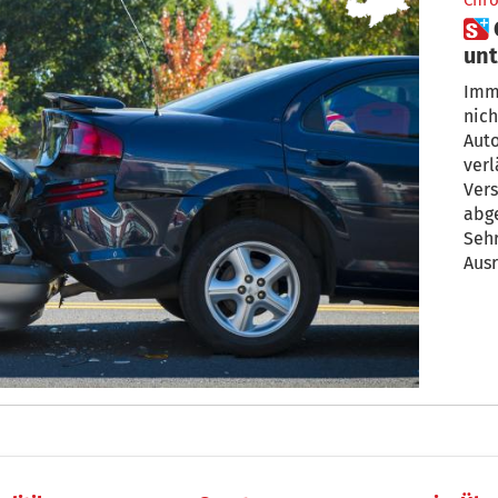
Chro
 Ohne Autoversicherung
unt
dro
Imme
nich
Auto
verl
Vers
abge
Sehr
Ausr
Orts