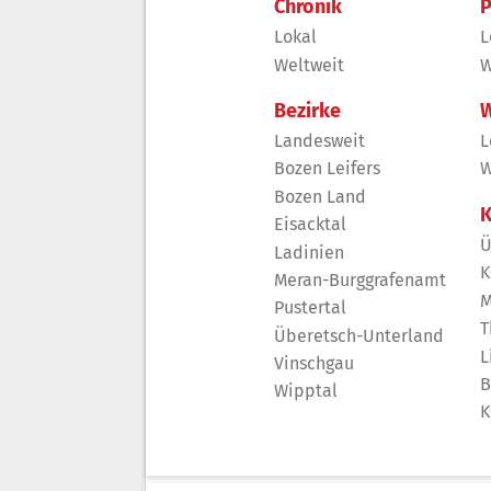
Chronik
P
Lokal
L
Weltweit
W
Bezirke
W
Landesweit
L
Bozen Leifers
W
Bozen Land
K
Eisacktal
Ü
Ladinien
K
Meran-Burggrafenamt
M
Pustertal
T
Überetsch-Unterland
L
Vinschgau
B
Wipptal
K