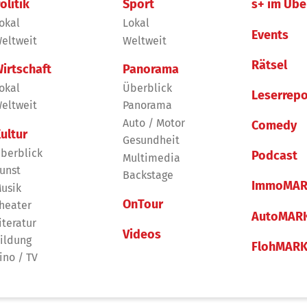
olitik
Sport
s+ im Übe
okal
Lokal
Events
eltweit
Weltweit
Rätsel
irtschaft
Panorama
okal
Überblick
Leserrepo
eltweit
Panorama
Auto / Motor
Comedy
ultur
Gesundheit
berblick
Podcast
Multimedia
unst
Backstage
ImmoMAR
usik
OnTour
heater
AutoMAR
iteratur
Videos
ildung
FlohMAR
ino / TV