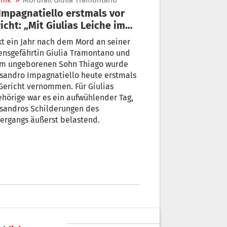
nik
»
Mordfall Giulia Tramontano
icht: „Mit Giulias Leiche im
o zum Mittagessen“
t ein Jahr nach dem Mord an seiner
ensgefährtin Giulia Tramontano und
em ungeborenen Sohn Thiago wurde
sandro Impagnatiello heute erstmals
Gericht vernommen. Für Giulias
hörige war es ein aufwühlender Tag,
os Schilderungen des
ergangs äußerst belastend.