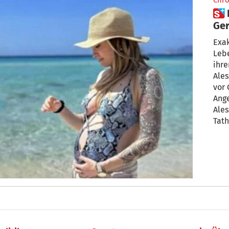
Chro
 Impagnatiello erstmals vor
Ger
Aut
Exak
Leb
ihr
Ales
vor 
Ange
Alessandr
Tath