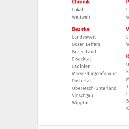
Chronik
P
Lokal
L
Weltweit
W
Bezirke
W
Landesweit
L
Bozen Leifers
W
Bozen Land
K
Eisacktal
Ü
Ladinien
K
Meran-Burggrafenamt
M
Pustertal
T
Überetsch-Unterland
L
Vinschgau
B
Wipptal
K