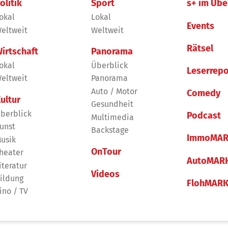
olitik
Sport
s+ im Übe
okal
Lokal
Events
eltweit
Weltweit
Rätsel
irtschaft
Panorama
okal
Überblick
Leserrepo
eltweit
Panorama
Auto / Motor
Comedy
ultur
Gesundheit
berblick
Podcast
Multimedia
unst
Backstage
ImmoMAR
usik
OnTour
heater
AutoMAR
iteratur
Videos
ildung
FlohMAR
ino / TV