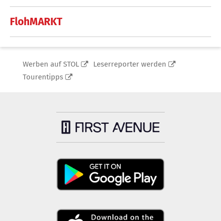
FlohMARKT
Werben auf STOL
Leserreporter werden
Tourentipps