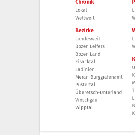
Chronik
P
Lokal
L
Weltweit
W
Bezirke
W
Landesweit
L
Bozen Leifers
W
Bozen Land
K
Eisacktal
Ü
Ladinien
K
Meran-Burggrafenamt
M
Pustertal
T
Überetsch-Unterland
L
Vinschgau
B
Wipptal
K