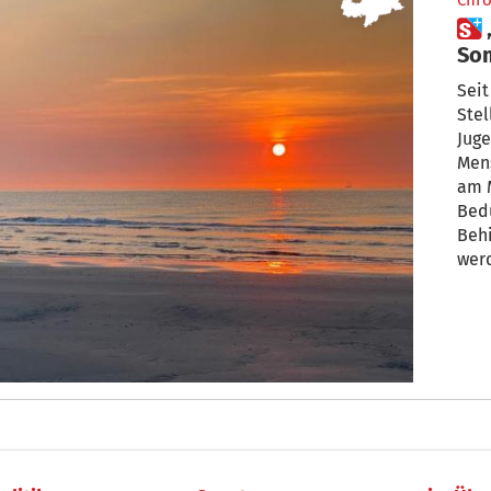
Chro
 „12 Sterne“ für den
So
Seit
Stel
Juge
Mens
am M
Bed
Beh
wer