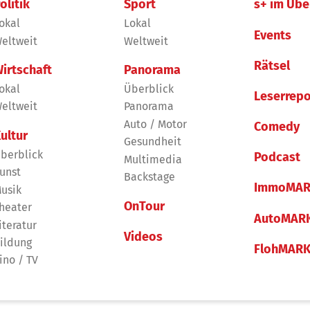
olitik
Sport
s+ im Übe
okal
Lokal
Events
eltweit
Weltweit
Rätsel
irtschaft
Panorama
okal
Überblick
Leserrepo
eltweit
Panorama
Auto / Motor
Comedy
ultur
Gesundheit
berblick
Podcast
Multimedia
unst
Backstage
ImmoMAR
usik
OnTour
heater
AutoMAR
iteratur
Videos
ildung
FlohMAR
ino / TV