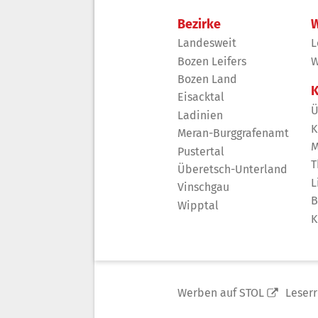
Bezirke
W
Landesweit
L
Bozen Leifers
W
Bozen Land
K
Eisacktal
Ü
Ladinien
K
Meran-Burggrafenamt
M
Pustertal
T
Überetsch-Unterland
L
Vinschgau
B
Wipptal
K
Werben auf STOL
Leser