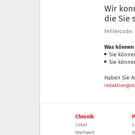
Wir konn
die Sie
Fehlercode:
Was können 
Sie könne
Sie könne
Haben Sie A
redaktion@sto
Chronik
P
Lokal
L
Weltweit
W