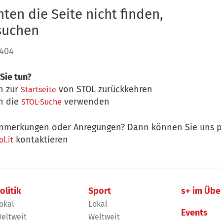
ten die Seite nicht finden,
 suchen
 404
Sie tun?
n zur
von STOL zurückkehren
Startseite
n die
verwenden
STOL-Suche
nmerkungen oder Anregungen? Dann können Sie uns p
kontaktieren
l.it
olitik
Sport
s+ im Übe
okal
Lokal
Events
eltweit
Weltweit