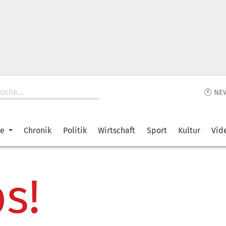
🕙 NE
ke
Chronik
Politik
Wirtschaft
Sport
Kultur
Vid
s!