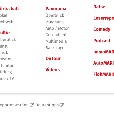
Rätsel
irtschaft
Panorama
okal
Überblick
Leserrepo
eltweit
Panorama
Auto / Motor
Comedy
ultur
Gesundheit
berblick
Podcast
Multimedia
unst
Backstage
ImmoMAR
usik
OnTour
heater
AutoMAR
iteratur
Videos
ildung
FlohMAR
ino / TV
reporter werden
Tourentipps