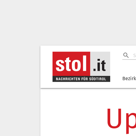
Bezir
Up