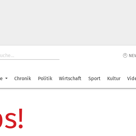
🕙 NE
ke
Chronik
Politik
Wirtschaft
Sport
Kultur
Vid
s!