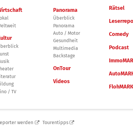
Rätsel
irtschaft
Panorama
okal
Überblick
Leserrepo
eltweit
Panorama
Auto / Motor
Comedy
ultur
Gesundheit
berblick
Podcast
Multimedia
unst
Backstage
ImmoMAR
usik
OnTour
heater
AutoMAR
iteratur
Videos
ildung
FlohMAR
ino / TV
reporter werden
Tourentipps