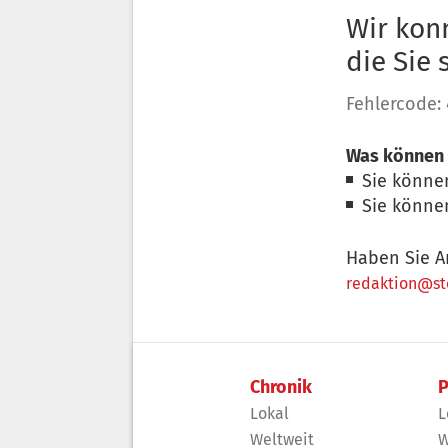
Wir konn
die Sie
Fehlercode:
Was können 
Sie könne
Sie könne
Haben Sie A
redaktion@sto
Chronik
P
Lokal
L
Weltweit
W