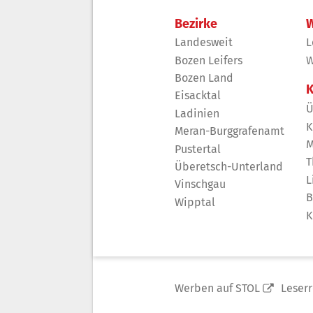
Bezirke
W
Landesweit
L
Bozen Leifers
W
Bozen Land
K
Eisacktal
Ü
Ladinien
K
Meran-Burggrafenamt
M
Pustertal
T
Überetsch-Unterland
L
Vinschgau
B
Wipptal
K
Werben auf STOL
Leser