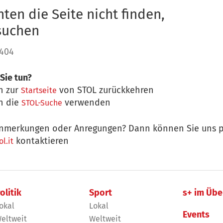
ten die Seite nicht finden,
 suchen
 404
Sie tun?
n zur
von STOL zurückkehren
Startseite
n die
verwenden
STOL-Suche
nmerkungen oder Anregungen? Dann können Sie uns p
kontaktieren
l.it
olitik
Sport
s+ im Übe
okal
Lokal
Events
eltweit
Weltweit