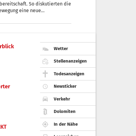
ereitschaft. So diskutierten die
Bewegung eine neue
ie beiden auch auf die
h nicht bekannt gegeben wurde.
rblick
Wetter
Stellenanzeigen
Todesanzeigen
rter
Newsticker
Verkehr
Dolomiten
In der Nähe
KT