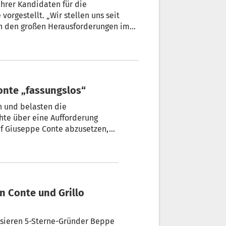
ihrer Kandidaten für die
n den großen Herausforderungen im
en Umwelt. Unser Ziel ist, zu
 der
onte „fassungslos“
n und belasten die
hte über eine Aufforderung
ef Giuseppe Conte abzusetzen,
isieren 5-Sterne-Gründer Beppe