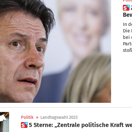
Polit
 Zwist in der 5-Sterne-
Be
In d
Die 
bei
Par
stoß
Politik
»
Landtagswahl 2023
 5 Sterne: „Zentrale politische Kraft 