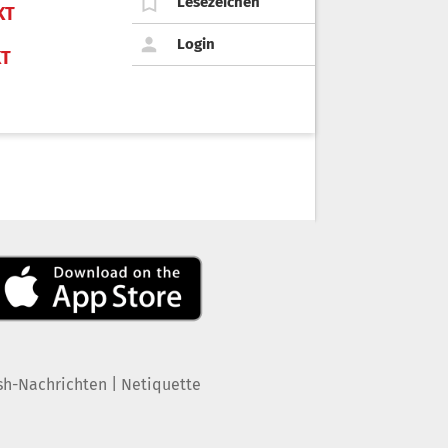
Lesezeichen
KT
Login
KT
|
sh-Nachrichten
Netiquette