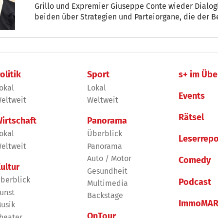
Grillo und Expremier Giuseppe Conte wieder Dialogb
beiden über Strategien und Parteiorgane, die der 
Zukunftsvision verleihen sollen. Hinzu einigten sich d
Grundlinien eines neuen Statuts, dessen Inhalt noc
olitik
Sport
s+ im Übe
okal
Lokal
Events
eltweit
Weltweit
Rätsel
irtschaft
Panorama
okal
Überblick
Leserrepo
eltweit
Panorama
Auto / Motor
Comedy
ultur
Gesundheit
berblick
Podcast
Multimedia
unst
Backstage
ImmoMAR
usik
OnTour
heater