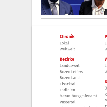
Chronik
P
Lokal
L
Weltweit
W
Bezirke
W
Landesweit
L
Bozen Leifers
W
Bozen Land
K
Eisacktal
Ü
Ladinien
K
Meran-Burggrafenamt
M
Pustertal
T