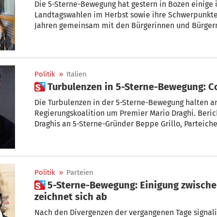
Die 5-Sterne-Bewegung hat gestern in Bozen einige 
Landtagswahlen im Herbst sowie ihre Schwerpunkte vorgestellt. „Wir stellen uns seit
Jahren gemeinsam mit den Bürgerinnen und Bürger
Land – von der gravierenden Wohnungsnot über die hohen Lebenshaltungskosten für
Familien bis zum Schutz unserer empfindlichen alpin
wachsen und eine zentrale politische Kraft in Südtirol zu werden“, sagte
Landtagsabgeordnete Diego Nicolini.
Politik
»
Italien
 Turbulenzen in 5-Sterne-Bewegung: C
Die Turbulenzen in der 5-Sterne-Bewegung halten a
Regierungskoalition um Premier Mario Draghi. Beric
Draghis an 5-Sterne-Gründer Beppe Grillo, Parteich
sorgten am Mittwoch für großen Wirbel in Rom.
Politik
»
Parteien
 5-Sterne-Bewegung: Einigung zwischen Conte und Grillo
zeichnet sich ab
Nach den Divergenzen der vergangenen Tage signal