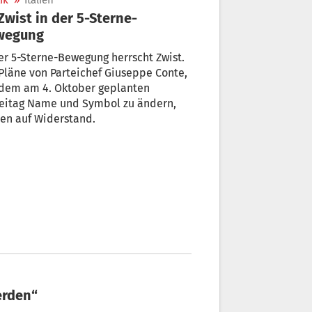
ik
»
Italien
wegung
er 5-Sterne-Bewegung herrscht Zwist.
Pläne von Parteichef Giuseppe Conte,
 dem am 4. Oktober geplanten
teitag Name und Symbol zu ändern,
en auf Widerstand.
werden“