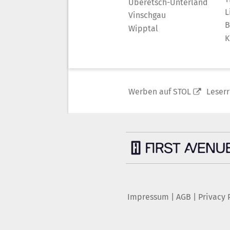
Überetsch-Unterland
L
Vinschgau
B
Wipptal
K
Werben auf STOL
Leser
Impressum
|
AGB
|
Privacy 