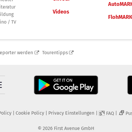
AutoMAR
iteratur
Videos
ildung
FlohMAR
ino / TV
reporter werden
Tourentipps
Policy
|
Cookie Policy
|
Privacy Einstellungen
|
|
FAQ
Pu
2
©
2026
First Avenue GmbH