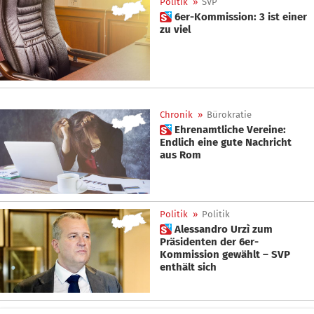
Politik
»
SVP
 6er-Kommission: 3 ist einer
zu viel
Chronik
»
Bürokratie
 Ehrenamtliche Vereine:
Endlich eine gute Nachricht
aus Rom
Politik
»
Politik
 Alessandro Urzì zum
Präsidenten der 6er-
Kommission gewählt – SVP
enthält sich