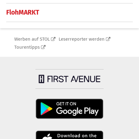
FlohMARKT
Werben auf STOL
Leserreporter werden
Tourentipps