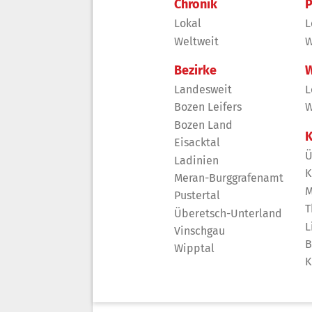
Chronik
P
Lokal
L
Weltweit
W
Bezirke
W
Landesweit
L
Bozen Leifers
W
Bozen Land
K
Eisacktal
Ü
Ladinien
K
Meran-Burggrafenamt
M
Pustertal
T
Überetsch-Unterland
L
Vinschgau
B
Wipptal
K