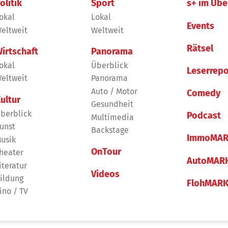
olitik
Sport
s+ im Übe
okal
Lokal
Events
eltweit
Weltweit
Rätsel
irtschaft
Panorama
okal
Überblick
Leserrepo
eltweit
Panorama
Auto / Motor
Comedy
ultur
Gesundheit
berblick
Podcast
Multimedia
unst
Backstage
ImmoMAR
usik
OnTour
heater
AutoMAR
iteratur
Videos
ildung
FlohMAR
ino / TV