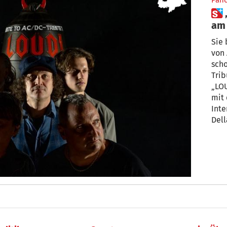
Pan
 „Die älteren Semester haben
am
Sie 
von 
scho
Trib
„LOUD
mit 
Inte
Dellamar
ist 
ans 