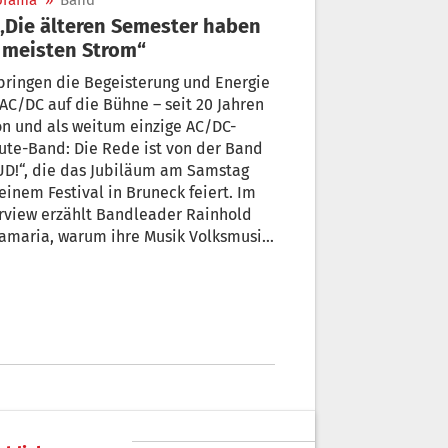
orama
»
Band
 meisten Strom“
bringen die Begeisterung und Energie
AC/DC auf die Bühne – seit 20 Jahren
n und als weitum einzige AC/DC-
ute-Band: Die Rede ist von der Band
!“, die das Jubiläum am Samstag
einem Festival in Bruneck feiert. Im
rview erzählt Bandleader Rainhold
ia, warum ihre Musik Volksmusik
und sie nicht ans Aufhören, sondern
Durchstarten denken.