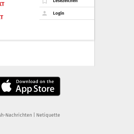
Lesezeichen
KT
Login
KT
|
sh-Nachrichten
Netiquette