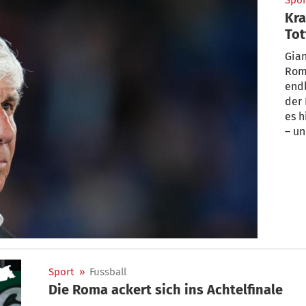
Spor
Kra
Tot
Gian 
Roma
endl
der 
es h
– un
Sport
»
Fussball
Die Roma ackert sich ins Achtelfinale