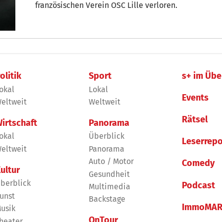
französischen Verein OSC Lille verloren.
olitik
Sport
s+ im Übe
okal
Lokal
Events
eltweit
Weltweit
Rätsel
irtschaft
Panorama
okal
Überblick
Leserrepo
eltweit
Panorama
Auto / Motor
Comedy
ultur
Gesundheit
berblick
Podcast
Multimedia
unst
Backstage
ImmoMAR
usik
OnTour
heater