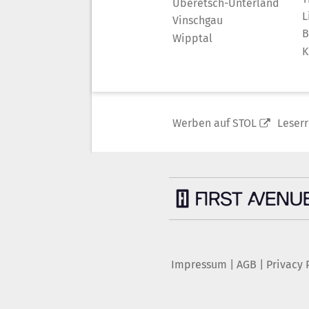
Überetsch-Unterland
L
Vinschgau
B
Wipptal
K
Werben auf STOL
Leser
Impressum
|
AGB
|
Privacy 