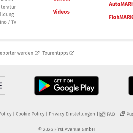
AutoMAR
iteratur
Videos
ildung
FlohMAR
ino / TV
reporter werden
Tourentipps
Policy
|
Cookie Policy
|
Privacy Einstellungen
|
|
FAQ
Pu
2
©
2026
First Avenue GmbH