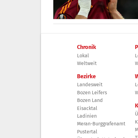
Chronik
P
Lokal
L
Weltweit
W
Bezirke
W
Landesweit
L
Bozen Leifers
W
Bozen Land
K
Eisacktal
Ü
Ladinien
K
Meran-Burggrafenamt
M
Pustertal
T