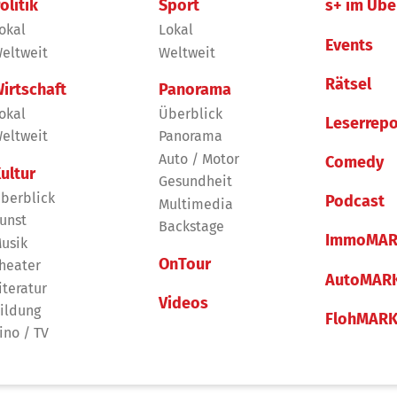
olitik
Sport
s+ im Übe
okal
Lokal
Events
eltweit
Weltweit
Rätsel
irtschaft
Panorama
okal
Überblick
Leserrepo
eltweit
Panorama
Auto / Motor
Comedy
ultur
Gesundheit
berblick
Podcast
Multimedia
unst
Backstage
ImmoMAR
usik
OnTour
heater
AutoMAR
iteratur
Videos
ildung
FlohMAR
ino / TV