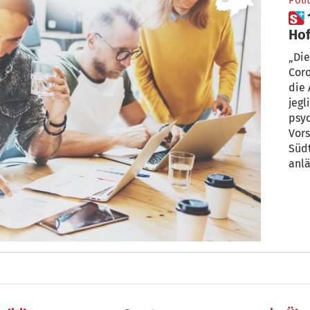
Polit
 1. Mai zwischen Stillstand und
Ho
„Die
Coro
die 
jegl
psyc
Vor
Südt
anlä
der 
(sh.
dem 
Aner
geri
folg
Arbe
alle
bess