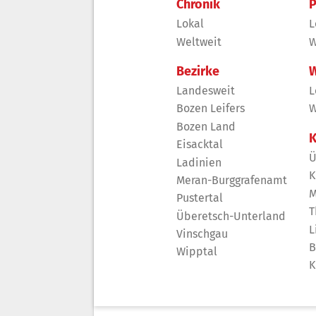
Chronik
P
Lokal
L
Weltweit
W
Bezirke
W
Landesweit
L
Bozen Leifers
W
Bozen Land
K
Eisacktal
Ü
Ladinien
K
Meran-Burggrafenamt
M
Pustertal
T
Überetsch-Unterland
L
Vinschgau
B
Wipptal
K