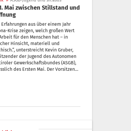
ik
»
ASGB-Jugend und sh.asus
ffnung
 Erfahrungen aus über einem Jahr
na-Krise zeigen, welch großen Wert
Arbeit für den Menschen hat – in
icher Hinsicht, materiell und
hisch.“, unterstreicht Kevin Gruber,
sitzender der Jugend des Autonomen
iroler Gewerkschaftsbundes (ASGB),
sslich des Ersten Mai. Der Vorsitzende
Südtiroler HochschülerInnenschaft
asus), Matthias von Wenzl, stimmt
zu und ergänzt: „Der rhetorischen
kennung für Arbeit, die zu lange
nggeschätzt wurde, müssen Taten
en - im Rahmen besserer
itsbedingungen. Zugleich wissen wir
 den Wert ehrenamtlicher Arbeit noch
er zu schätzen als vor Corona.“