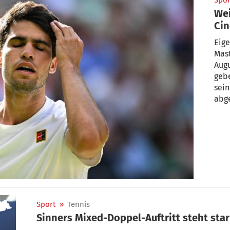
Spor
Wei
Cin
Eige
Mast
Augu
gebe
sei
abg
Sport
»
Tennis
Sinners Mixed-Doppel-Auftritt steht star