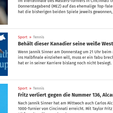
Im Viertelfinale des Masters-Turniers in Cincinnati t
Donnerstagabend (MEZ) auf das ehemalige Top-Talen
hat die bisherigen beiden Spiele jeweils gewonnen, 
Weltrangliste auf Rang 28 abgerutscht. Mit unserem 
Sport
»
Tennis
Behält dieser Kanadier seine weiße Wes
Wenn Jannik Sinner am Donnerstag um 21 Uhr beim M
ins Halbfinale einziehen will, muss er ein Tabu bre
hat er in seiner Karriere bislang noch nicht besiegt.
Sport
»
Tennis
Fritz verliert gegen die Nummer 136, Alca
Nach Jannik Sinner hat am Mittwoch auch Carlos Alc
1000-Turnier von Cincinnati erreicht. Mit Taylor Fri