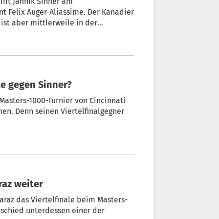
rifft Jannik Sinner am
t Felix Auger-Aliassime. Der Kanadier
ist aber mittlerweile in der
Liveticker verpassen Sie nichts.
te gegen Sinner?
asters-1000-Turnier von Cincinnati
chen. Denn seinen Viertelfinalgegner
raz weiter
araz das Viertelfinale beim Masters-
tz schied unterdessen einer der