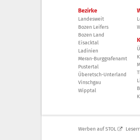
Bezirke
W
Landesweit
L
Bozen Leifers
W
Bozen Land
K
Eisacktal
Ü
Ladinien
K
Meran-Burggrafenamt
M
Pustertal
T
Überetsch-Unterland
L
Vinschgau
B
Wipptal
K
Werben auf STOL
Leser