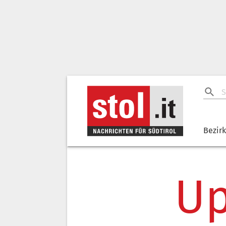
Bezir
Up