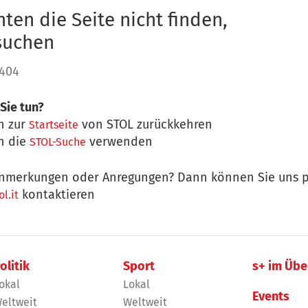
ten die Seite nicht finden,
 suchen
 404
Sie tun?
n zur
von STOL zurückkehren
Startseite
n die
verwenden
STOL-Suche
nmerkungen oder Anregungen? Dann können Sie uns p
kontaktieren
l.it
olitik
Sport
s+ im Übe
okal
Lokal
Events
eltweit
Weltweit