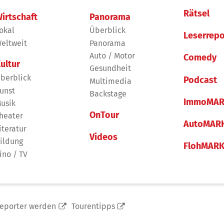
Rätsel
irtschaft
Panorama
okal
Überblick
Leserrepo
eltweit
Panorama
Auto / Motor
Comedy
ultur
Gesundheit
berblick
Podcast
Multimedia
unst
Backstage
ImmoMAR
usik
OnTour
heater
AutoMAR
iteratur
Videos
ildung
FlohMAR
ino / TV
reporter werden
Tourentipps