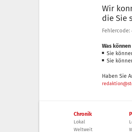
Wir konn
die Sie
Fehlercode:
Was können 
Sie könne
Sie könne
Haben Sie A
redaktion@sto
Chronik
P
Lokal
L
Weltweit
W