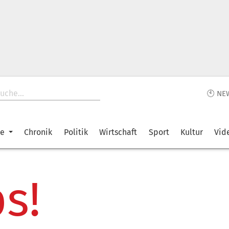
🕙 NE
ke
Chronik
Politik
Wirtschaft
Sport
Kultur
Vid
s!