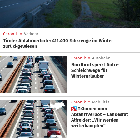
Chronik
»
Verkehr
Tiroler Abfahrverbote: 411.400 Fahrzeuge im Winter
zurückgewiesen
Chronik
»
Autobahn
Nordtirol sperrt Auto-
Schleichwege für
Winterurlauber
Chronik
»
Mobilität
 Träumen vom
Abfahrtverbot – Landesrat
Alfreider: „Wir werden
weiterkämpfen“