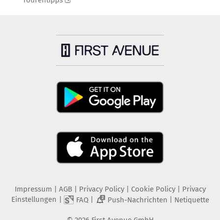
Tourentipps
Impressum
|
AGB
|
Privacy Policy
|
Cookie Policy
|
Privacy
Einstellungen
|
|
|
FAQ
Push-Nachrichten
Netiquette
2
©
2026
First Avenue GmbH