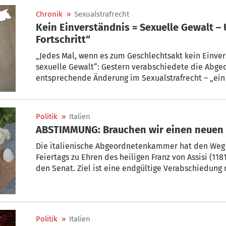
Chronik
»
Sexualstrafrecht
Kein Einverständnis = Sexuelle Gewalt – Unterberger: „Wichtiger
Fortschritt“
„Jedes Mal, wenn es zum Geschlechtsakt kein Einver
sexuelle Gewalt“: Gestern verabschiedete die Abg
entsprechende Änderung im Sexualstrafrecht – „ein ä
unterstreicht die Vorsitzende der Autonomiegruppe 
Politik
»
Italien
ABSTIMMUNG: Brauchen wir einen neuen F
Die italienische Abgeordnetenkammer hat den Weg f
Feiertags zu Ehren des heiligen Franz von Assisi (1181-1226). Nun geht das 
den Senat. Ziel ist eine endgültige Verabschiedung 
Heiligen im Jahr 2026. Braucht es einen neuen Feier
Politik
»
Italien