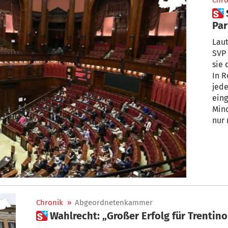
Chro
 SVP will Hürde bei
Pa
Laut
SVP 
sie 
In 
jede
eing
Minderh
nur 
reg
zur 
Par
Chronik
»
Abgeordnetenkammer
 Wahlrecht: „Großer Erfolg für Trentin