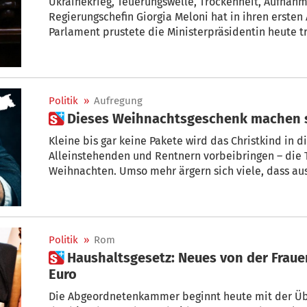
Ukrainekrieg, Teuerungswelle, Trockenheit, Aufnah
Regierungschefin Giorgia Meloni hat in ihren erst
Parlament prustete die Ministerpräsidentin heute tr
Lachattacke waren Steine aus der Etsch.
Politik
»
Aufregung
 Dieses Weihnachtsgeschenk machen 
Kleine bis gar keine Pakete wird das Christkind in diesem Jahr bei vi
Alleinstehenden und Rentnern vorbeibringen – die Teuerun
Weihnachten. Umso mehr ärgern sich viele, dass au
Parlamentarier einen besonderen Bonus zum Fest a
Politik
»
Rom
 Haushaltsgesetz: Neues von der Frauenrente – Kartenzahlung ab 60
Euro
Die Abgeordnetenkammer beginnt heute mit der Überprüfung des Haushaltsgesetzes,