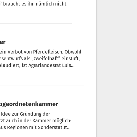
 braucht es ihn nämlich nicht.
Gemüter
in Verbot von Pferdefleisch. Obwohl
entwurfs als „zweifelhaft“ einstuft,
audiert, ist Agrarlandesrat Luis
m Verbot wenig abgewinnen. Es sei
am Lebensende zu verbrennen.
P: Autonomiegruppe jetzt auch in Abgeordnetenkammer