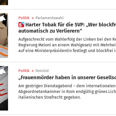
Mitsprache, längere Redezeiten und bessere Finanz
Politik
»
Parlamentswahl
 Harter Tobak für die SVP: „Wer blockfrei bleibt, zählt
automatisch zu Verlierern“
Aufgeschreckt vom Wahlerfolg der Linken bei den Regionalwahlen bastelt die
Regierung Meloni an einem Wahlgesetz mit Mehrheit
Politik
»
Femizid
„Frauenmörder haben in unserer Gesellsc
Am gestrigen Dienstagabend – dem internationalen 
Abgeordnetenkammer in Rom endgültig grünes Lich
italienischen Strafrecht gegeben.