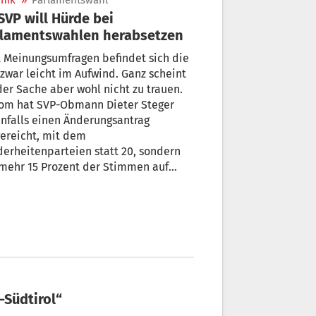
nik
»
Parlamentswahl
rlamentswahlen herabsetzen
 Meinungsumfragen befindet sich die
zwar leicht im Aufwind. Ganz scheint
der Sache aber wohl nicht zu trauen.
Rom hat SVP-Obmann Dieter Steger
nfalls einen Änderungsantrag
ereicht, mit dem
eitenparteien statt 20, sondern
mehr 15 Prozent der Stimmen auf
ionaler Ebene erreichen müssen, um
Verteilung der Sitze bei der
lamentswahl zugelassen zu werden.
o-Südtirol“