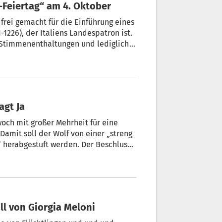
-Feiertag“ am 4. Oktober
rei gemacht für die Einführung eines
1-1226), der Italiens Landespatron ist.
t Stimmenenthaltungen und lediglich
enat. Ziel ist eine endgültige
eiligen im Jahr 2026.
agt Ja
ch mit großer Mehrheit für eine
Damit soll der Wolf von einer „streng
t“ herabgestuft werden. Der Beschluss
Partei (PD) und der Fünf-Sterne-
all von Giorgia Meloni