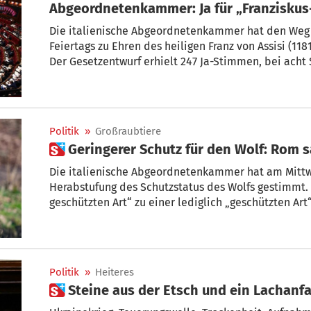
Abgeordnetenkammer: Ja für „Franziskus
Die italienische Abgeordnetenkammer hat den Weg f
Feiertags zu Ehren des heiligen Franz von Assisi (118
Der Gesetzentwurf erhielt 247 Ja-Stimmen, bei ach
zwei Gegenstimmen. Nun geht das Vorhaben an den S
Verabschiedung rechtzeitig zum 800. Todestag des H
Politik
»
Großraubtiere
 Geringerer Schutz für den Wolf: Rom s
Die italienische Abgeordnetenkammer hat am Mittwo
Herabstufung des Schutzstatus des Wolfs gestimmt. 
geschützten Art“ zu einer lediglich „geschützten Ar
erfolgte mit den Gegenstimmen der Demokratischen 
Bewegung (M5S).
Politik
»
Heiteres
 Steine aus der Etsch und ein Lachanf