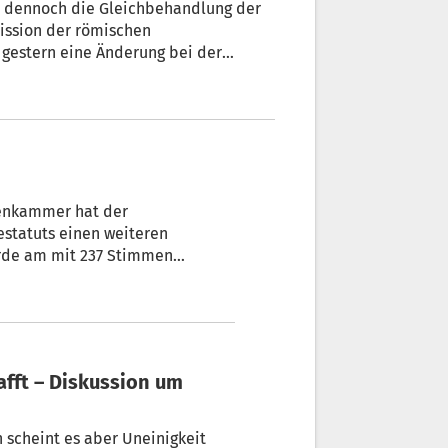
und dennoch die Gleichbehandlung der
ission der römischen
rn eine Änderung bei der
s erreicht. „Das ist ein großer
Steger.
tenkammer hat der
statuts einen weiteren
rde am mit 237 Stimmen
mit Wien sowie die
fft – Diskussion um
scheint es aber Uneinigkeit