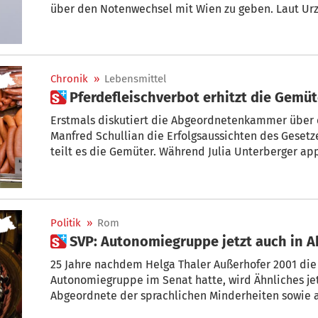
über den Notenwechsel mit Wien zu geben. Laut Urzì
Chronik
»
Lebensmittel
 Pferdefleischverbot erhitzt die 
Erstmals diskutiert die Abgeordnetenkammer über e
Manfred Schullian die Erfolgsaussichten des Gesetzes
teilt es die Gemüter. Während Julia Unterberger appl
Walcher strikt dagegen. Auch die Metzger können eine
besser, Tiere zu verwerten, als sie 
Politik
»
Rom
 SV
25 Jahre nachdem Helga Thaler Außerhofer 2001 die Idee zur Gründung der
Autonomiegruppe im Senat hatte, wird Ähnliches jetzt auch in der Kammer möglich:
Abgeordnete der sprachlichen Minderheiten sowie aus Regionen mit Sonderstatut
können ab der Parlamentswahl 2027 eine eigene Fraktion bilden und damit mehr