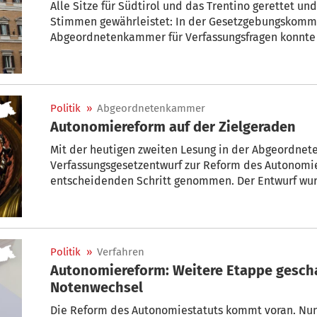
Alle Sitze für Südtirol und das Trentino gerettet 
Stimmen gewährleistet: In der Gesetzgebungskomm
Abgeordnetenkammer für Verfassungsfragen konnte geste
Wahlrechtsreform durchgebracht werden, die eben da
Erfolg“, freut sich SVP-Kammerabgeordneter Dieter 
Politik
»
Abgeordnetenkammer
Autonomiereform auf der Zielgeraden
Mit der heutigen zweiten Lesung in der Abgeordne
Verfassungsgesetzentwurf zur Reform des Autonomie
entscheidenden Schritt genommen. Der Entwurf wu
verabschiedet. Nun stehen noch der Notenwechsel 
abschließende Lesung im Senat bevor
Politik
»
Verfahren
Autonomiereform: Weitere Etappe gescha
Notenwechsel
Die Reform des Autonomiestatuts kommt voran. Nun 