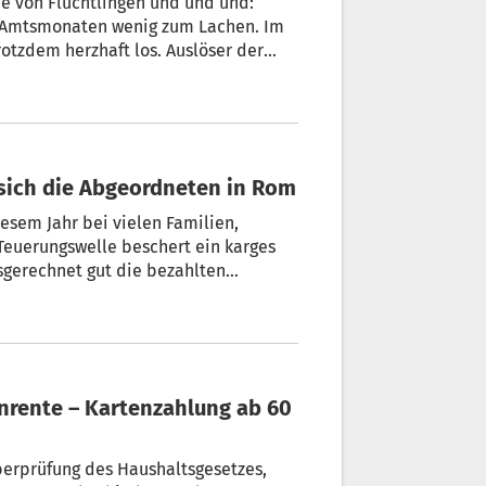
me von Flüchtlingen und und und:
en Amtsmonaten wenig zum Lachen. Im
otzdem herzhaft los. Auslöser der
sich die Abgeordneten in Rom
elen Familien,
gswelle beschert ein karges
sgerechnet gut die bezahlten
uspacken dürfen.