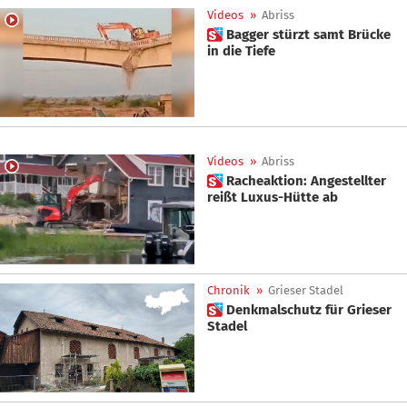
Videos
»
Abriss
 Bagger stürzt samt Brücke
in die Tiefe
Videos
»
Abriss
 Racheaktion: Angestellter
reißt Luxus-Hütte ab
Chronik
»
Grieser Stadel
 Denkmalschutz für Grieser
Stadel