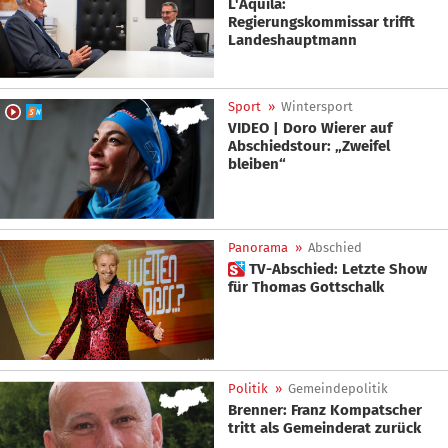
L'Aquila:
Regierungskommissar trifft
Landeshauptmann
Sport
»
Wintersport
VIDEO | Doro Wierer auf
Abschiedstour: „Zweifel
bleiben“
Panorama
»
Abschied
 TV-Abschied: Letzte Show
für Thomas Gottschalk
Politik
»
Gemeindepolitik
Brenner: Franz Kompatscher
tritt als Gemeinderat zurück