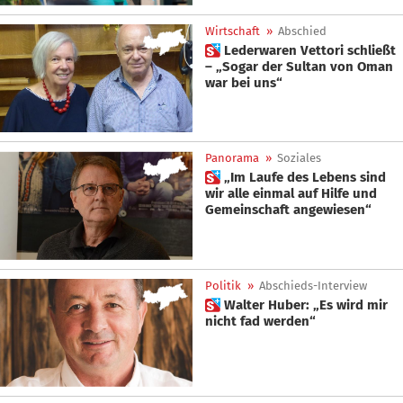
Wirtschaft
»
Abschied
 Lederwaren Vettori schließt
– „Sogar der Sultan von Oman
war bei uns“
Panorama
»
Soziales
 „Im Laufe des Lebens sind
wir alle einmal auf Hilfe und
Gemeinschaft angewiesen“
Politik
»
Abschieds-Interview
 Walter Huber: „Es wird mir
nicht fad werden“