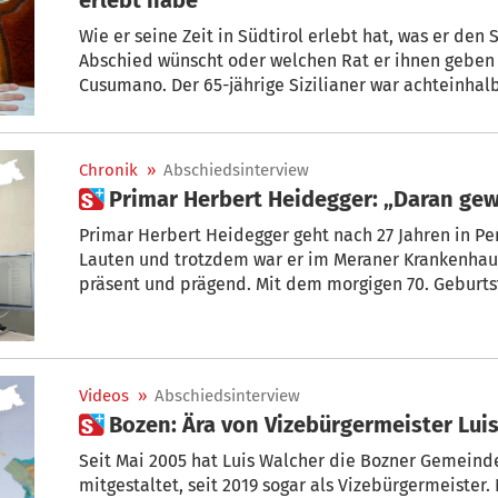
Wie er seine Zeit in Südtirol erlebt hat, was er den
Abschied wünscht oder welchen Rat er ihnen geben 
Cusumano. Der 65-jährige Sizilianer war achteinhal
Jänner wird er die Präfektur in L’Aquila leiten.
Chronik
»
Abschiedsinterview
 Primar Herbert Heidegger: „Daran ge
Primar Herbert Heidegger geht nach 27 Jahren in Pension. Er war nie einer der
Lauten und trotzdem war er im Meraner Krankenhaus wie auch außerh
präsent und prägend. Mit dem morgigen 70. Geburtstag geht die Ära von Dr. H
Heidegger als Primar der Abteilung Gynäkologie/Geb
Videos
»
Abschiedsinterview
 Bozen: Ära von Vizebürgermeister Lu
Seit Mai 2005 hat Luis Walcher die Bozner Gemeind
mitgestaltet, seit 2019 sogar als Vizebürgermeister.