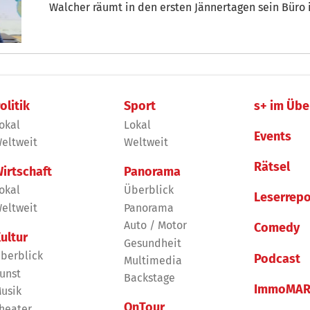
Walcher räumt in den ersten Jännertagen sein Büro
endgültig in den Landtag. Auf seine Zeit im Rathaus 
bin trotz meines Amtes als Vizebürgermeister eigen
geblieben. Der Kontakt zu den einfachen Menschen 
er im Stol-Interview.
olitik
Sport
s+ im Übe
okal
Lokal
Events
eltweit
Weltweit
Rätsel
irtschaft
Panorama
okal
Überblick
Leserrepo
eltweit
Panorama
Auto / Motor
Comedy
ultur
Gesundheit
berblick
Podcast
Multimedia
unst
Backstage
ImmoMAR
usik
OnTour
heater