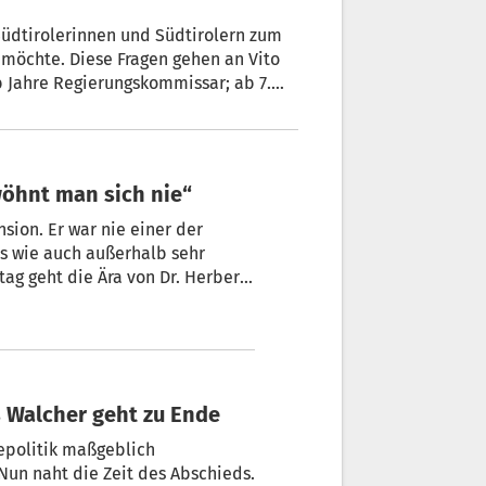
 Südtirolerinnen und Südtirolern zum
möchte. Diese Fragen gehen an Vito
b Jahre Regierungskommissar; ab 7.
wöhnt man sich nie“
alb sehr
erbert
urtshilfe zu Ende.
is Walcher geht zu Ende
epolitik maßgeblich
 Nun naht die Zeit des Abschieds.