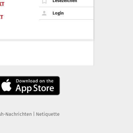
Lesezeichen
KT
Login
KT
|
sh-Nachrichten
Netiquette