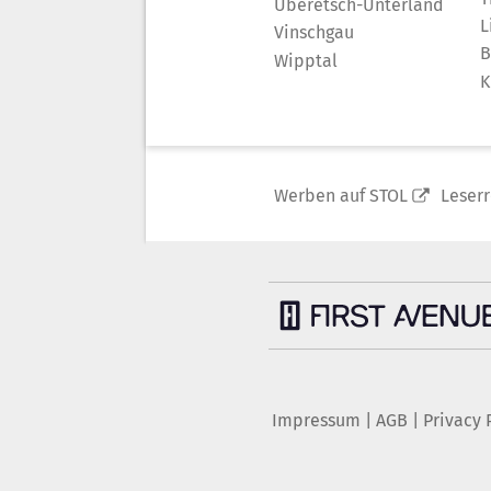
Überetsch-Unterland
L
Vinschgau
B
Wipptal
K
Werben auf STOL
Leser
Impressum
|
AGB
|
Privacy 