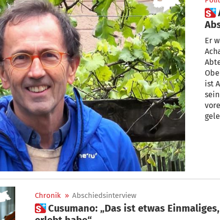
Polit
 Armin Gatterer nimmt
Abschied
bes
Er w
Ach
Abte
Ober
ist 
sein
vore
gele
dann
Chronik
»
Abschiedsinterview
 Cusumano: „Das ist etwas Einmaliges, wie ich es nur in Südtirol
erlebt habe“