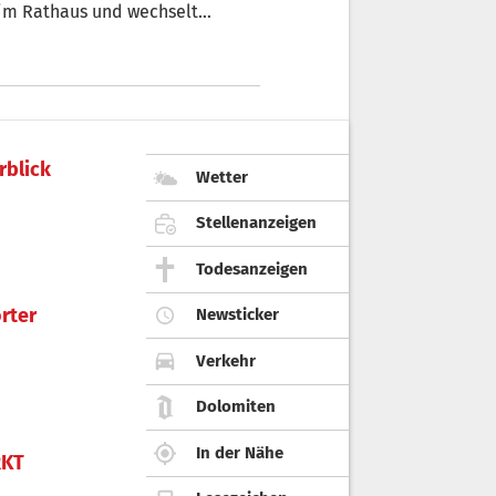
 im Rathaus und wechselt
blickt er zufrieden zurück. „Ich
tlich immer der Gleiche
immer besonders wichtig“, sagt
rblick
Wetter
Stellenanzeigen
Todesanzeigen
rter
Newsticker
Verkehr
Dolomiten
In der Nähe
KT