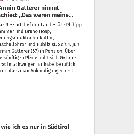
ik
»
Interview
: „Das waren meine
ten zehn Jahre“
ar Ressortchef der Landesräte Philipp
ammer und Bruno Hosp,
ilungsdirektor für Kultur,
schullehrer und Publizist: Seit 1. Juni
Armin Gatterer (67) in Pension. Über
e künftigen Pläne hüllt sich Gatterer
rst in Schweigen. Er habe beruflich
rnt, dass man Ankündigungen erst
 machen soll, wenn etwas fix ist.