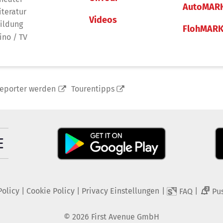
AutoMAR
iteratur
Videos
ildung
FlohMAR
ino / TV
reporter werden
Tourentipps
Policy
|
Cookie Policy
|
Privacy Einstellungen
|
|
FAQ
Pu
2
©
2026
First Avenue GmbH