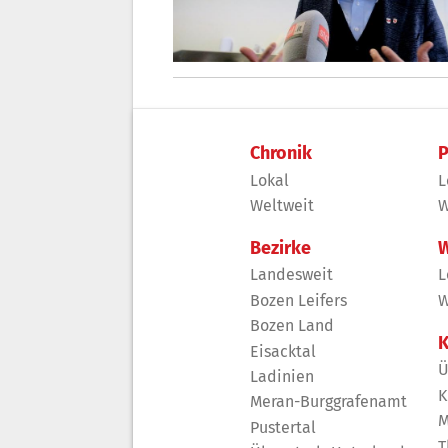
Chronik
P
Lokal
L
Weltweit
W
Bezirke
W
Landesweit
L
Bozen Leifers
W
Bozen Land
K
Eisacktal
Ü
Ladinien
K
Meran-Burggrafenamt
M
Pustertal
T