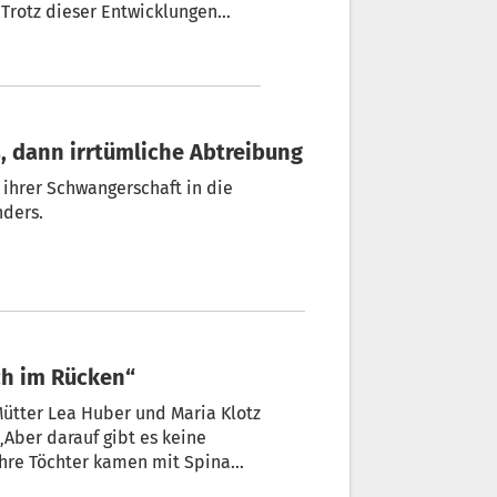
Trotz dieser Entwicklungen
or ein sensibles und kontrovers
e den Eingriff aus
s, dann irrtümliche Abtreibung
 ihrer Schwangerschaft in die
nders.
och im Rücken“
ütter Lea Huber und Maria Klotz
„Aber darauf gibt es keine
 Ihre Töchter kamen mit Spina
 auf die Welt.