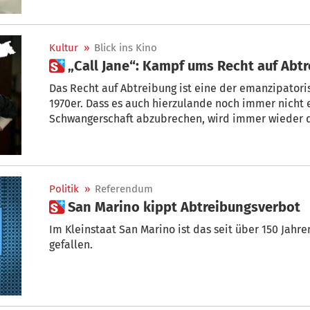
Kultur
»
Blick ins Kino
 „Call Jane“: Kampf ums Recht auf Abt
Das Recht auf Abtreibung ist eine der emanzipator
1970er. Dass es auch hierzulande noch immer nicht ei
Schwangerschaft abzubrechen, wird immer wieder di
Frau ohne dieses Recht aussieht, zeigt nun das Dram
Weise. Es spielt im August 1968, und die Anwalts-Eh
schwanger. Doch dann kollabiert sie beim Tanzen vo
Tochter. Die Schwangerschaft hat eine Herzschwäche
Politik
»
Referendum
lebensbedrohliches Risiko. Doch damals ist in ihrer 
 San Marino kippt Abtreibungsverbot
nicht viel anders als in Südtirol. Männer entscheide
Gremium bewilligt den Antrag ihres Arztes auf Abbru
Im Kleinstaat San Marino ist das seit über 150 Jahren geltende Abtreibungsverbot
Überlebenswahrscheinlichkeit sei zu hoch.
gefallen.