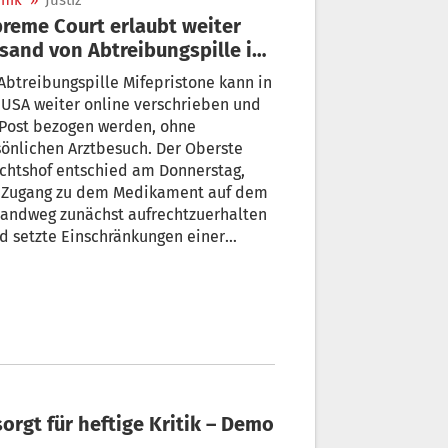
nik
»
Justiz
reme Court erlaubt weiter
sand von Abtreibungspille in
n USA
Abtreibungspille Mifepristone kann in
USA weiter online verschrieben und
 Post bezogen werden, ohne
önlichen Arztbesuch. Der Oberste
chtshof entschied am Donnerstag,
 Zugang zu dem Medikament auf dem
sandweg zunächst aufrechtzuerhalten
d setzte Einschränkungen einer
rinstanz aus, während das
ichtsverfahren um das Medikament
erläuft.