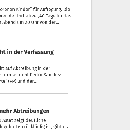
orenen Kinder“ für Aufregung. Die
en der Initiative „40 Tage für das
n Abend um 20 Uhr von der
 Ziel ist laut dem Bischof ein
herzigkeit“. Auf der Glocke steht die
ht in der Verfassung
ht auf Abtreibung in der
isterpräsident Pedro Sánchez
tei (PP) und der
ralisierte Abtreibungsrecht in
r mehr Abtreibungen
k Astat zeigt deutliche
lgeburten rückläufig ist, gibt es