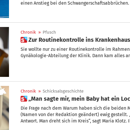
einen Anstieg bei den Schwangerschaftsabbrüchen. 
bleibt das Thema Abtreibung in Südtirol nach wie v
diskutiertes Thema, da viele medizinische Fachkräft
Gewissensgründen ablehnen.
Chronik
»
Pfusch
 Zur Routinekontrolle ins Krankenhau
Sie wollte nur zu einer Routinekontrolle im Rahmen
Gynäkologie-Abteilung der Klinik. Dann kam alles a
Chronik
»
Schicksalsgeschichte
 „Man sagte mir, mein Baby hat ein L
Die Frage nach dem Warum haben sich die beiden M
(Namen von der Redaktion geändert) ewig gestellt. 
Antwort. Man dreht sich im Kreis“, sagt Maria Klotz.
Bifida – einem Defekt in der Wirbelsäule und Haut –