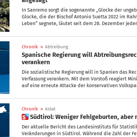
In Sanremo sorgt die sogenannte „Glocke der ungeb
Glocke, die der Bischof Antonio Suetta 2022 im Rahm
Leben“ segnete, läutet seit dem 28. Dezember jede
Turmspitze seiner Residenz in Villa Giovanna d'Arco.
„täglicher Aufruf zum Gewissen, zum Gebet, zur Barm
Inschrift: „Allen ungeborenen Kindern gewidmet“.
Chronik
»
Abtreibung
Spanische Regierung will Abtreibungsrec
verankern
Die sozialistische Regierung will in Spanien das Rec
Verfassung verankern. Mit dem Vorstoß reagiert Min
auf eine erneute Attacke der konservativen Volkspar
rechtsextremen Vox auf das von den Sozialisten libe
Spanien.
Chronik
»
Astat
 Südtirol: Weniger Fehlgeburten, abe
Der aktuelle Bericht des Landesinstituts für Statisti
Veränderungen in Südtirol. Während die Zahl der Feh