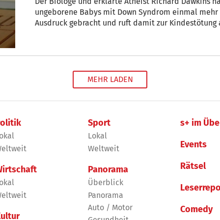
Der Biologe und erklärte Atheist Richard Dawkins 
ungeborene Babys mit Down Syndrom einmal mehr s
Ausdruck gebracht und ruft damit zur Kindestötung a
nochmal“, hatte der britische Autor („Der Gotteswahn
die über ein mögliches Dilemma schwangerer Mütte
MEHR LADEN
olitik
Sport
s+ im Übe
okal
Lokal
Events
eltweit
Weltweit
Rätsel
irtschaft
Panorama
okal
Überblick
Leserrepo
eltweit
Panorama
Auto / Motor
Comedy
ultur
Gesundheit