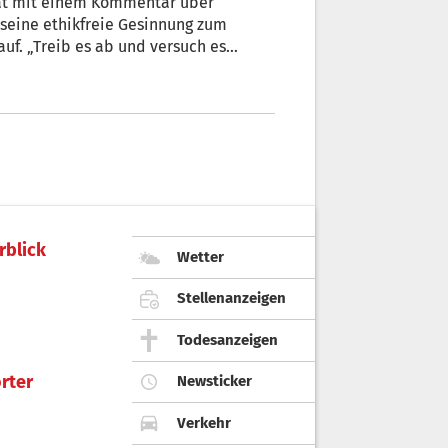
hat mit einem Kommentar über
eine ethikfreie Gesinnung zum
uf. „Treib es ab und versuch es
“) einer Frau auf Twitter geantwortet,
r geschrieben hatte.
rblick
Wetter
Stellenanzeigen
Todesanzeigen
rter
Newsticker
Verkehr