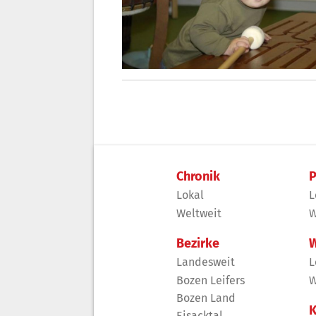
Chronik
P
Lokal
L
Weltweit
W
Bezirke
W
Landesweit
L
Bozen Leifers
W
Bozen Land
K
Eisacktal