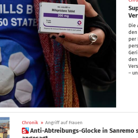
Chro
Sup
Ver
de
Die 
den 
per
pers
Geri
den
Ver
– un
Unte
Ger
weit
Chronik
»
Angriff auf Frauen
 Anti-Abtreibungs-Glocke in Sanremo sorgt für heftige Kritik – Demo
angesagt