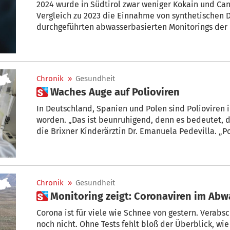
2024 wurde in Südtirol zwar weniger Kokain und Can
Vergleich zu 2023 die Einnahme von synthetischen D
durchgeführten abwasserbasierten Monitorings der E
veröffentlicht wurden. „Keine sonderliche Überrasc
Meraner, geschäftsführende Primarin des Dienstes f
Chronik
»
Gesundheit
 Waches Auge auf Polioviren
In Deutschland, Spanien und Polen sind Polioviren
worden. „Das ist beunruhigend, denn es bedeutet, da
die Brixner Kinderärztin Dr. Emanuela Pedevilla. „
auslösen. Hierzulande sind nicht alle Menschen dag
bei etwa 80 Prozent.“
Chronik
»
Gesundheit
 Monitoring zeigt: Coronaviren im Ab
Corona ist für viele wie Schnee von gestern. Verabsc
noch nicht. Ohne Tests fehlt bloß der Überblick, wie