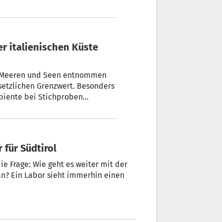
en Meeren und Seen entnommen
setzlichen Grenzwert. Besonders
iente bei Stichproben
gend sei außerdem die
ignet sind.
 für Südtirol
ie Frage: Wie geht es weiter mit der
 an? Ein Labor sieht immerhin einen