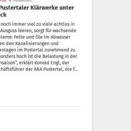
nik
»
Abwasser
uck
noch immer viel zu viele achtlos in
Ausguss leeren, sorgt für wachsende
bleme: Fette und Öle im Abwasser
en den Kanalisierungen und
anlagen im Pustertal zunehmend zu.
onders hoch ist die Belastung in der
saison“, erklärt Konrad Engl, der
sführer der ARA Pustertal, die für
Kläranlagen im Pustertal zuständig