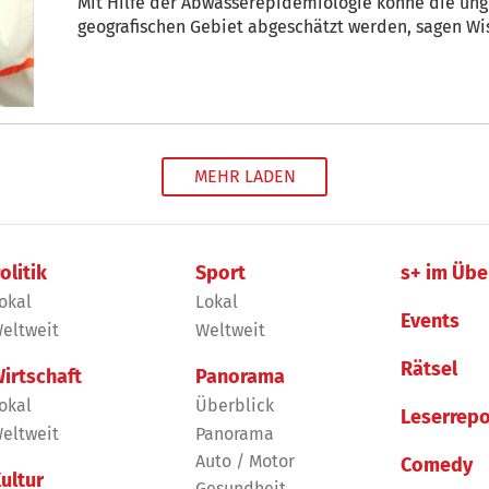
Mit Hilfe der Abwasserepidemiologie könne die unge
geografischen Gebiet abgeschätzt werden, sagen Wis
MEHR LADEN
olitik
Sport
s+ im Übe
okal
Lokal
Events
eltweit
Weltweit
Rätsel
irtschaft
Panorama
okal
Überblick
Leserrepo
eltweit
Panorama
Auto / Motor
Comedy
ultur
Gesundheit