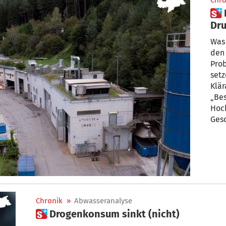
Chro
 Pustertaler Klärwerke unter
Dr
Was 
den 
Pro
setz
Klär
„Bes
Hoch
Geschäft
die 
ist.
Chronik
»
Abwasseranalyse
 Drogenkonsum sinkt (nicht)