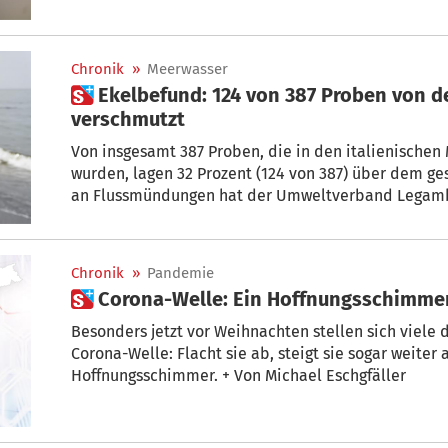
Chronik
»
Meerwasser
 Ekelbefund: 124 von 387 Proben von der italienischen Küste
verschmutzt
Von insgesamt 387 Proben, die in den italienisch
wurden, lagen 32 Prozent (124 von 387) über dem ge
an Flussmündungen hat der Umweltverband Legamb
Belastungen durch Bakterien gefunden. Nicht genü
Beschilderung an Stellen, die für Badezwecke ungee
Chronik
»
Pandemie
 Corona-Welle: Ein Hoffnungsschimmer
Besonders jetzt vor Weihnachten stellen sich viele d
Corona-Welle: Flacht sie ab, steigt sie sogar weiter
Hoffnungsschimmer. + Von Michael Eschgfäller