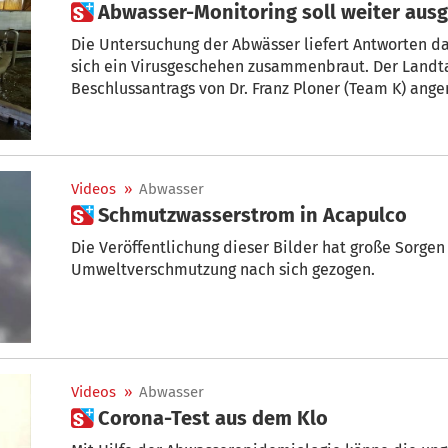
 Abwasser-Monitoring soll weiter au
Die Untersuchung der Abwässer liefert Antworten da
sich ein Virusgeschehen zusammenbraut. Der Landta
Beschlussantrags von Dr. Franz Ploner (Team K) an
dazu verpflichtet, das entsprechende laufende Proj
und somit eine noch aussagekräftigere Datenanalys
Videos
»
Abwasser
 Schmutzwasserstrom in Acapulco
Die Veröffentlichung dieser Bilder hat große Sorge
Umweltverschmutzung nach sich gezogen.
Videos
»
Abwasser
 Corona-Test aus dem Klo