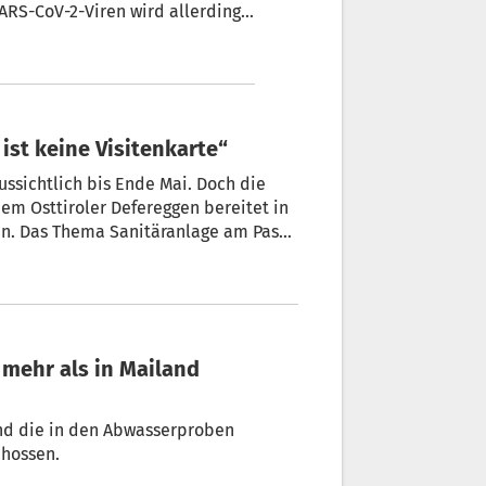
ARS-CoV-2-Viren wird allerdings
 des
 zeigen einen Höchststand der
ist keine Visitenkarte“
ussichtlich bis Ende Mai. Doch die
em Osttiroler Defereggen bereitet in
n. Das Thema Sanitäranlage am Pass
ind die in den Abwasserproben
chossen.