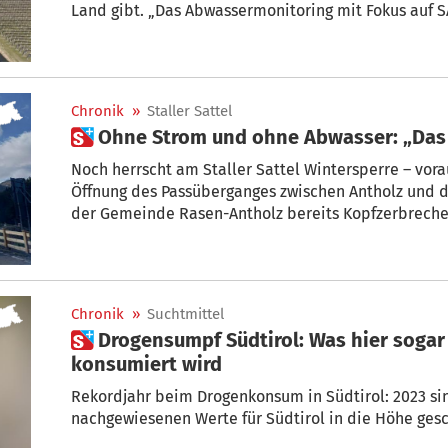
Land gibt. „Das Abwassermonitoring mit Fokus auf S
nach wie vor durchgeführt“, berichtet Alberta Stenico, Amtsdirektorin
Biologischen Labors. „Und die aktuellen Ergebnisse
Virenlast.“
Chronik
»
Staller Sattel
 Ohne Strom und ohne Abwasser: „Das 
Noch herrscht am Staller Sattel Wintersperre – vora
Öffnung des Passüberganges zwischen Antholz und d
der Gemeinde Rasen-Antholz bereits Kopfzerbreche
wird nämlich wieder akut und damit auch das Problem, dass es auf 2052 Metern keinen
Strom und kein Abwasser gibt.
Chronik
»
Suchtmittel
 Drogensumpf Südtirol: Was hier sogar mehr als in Mailand
konsumiert wird
Rekordjahr beim Drogenkonsum in Südtirol: 2023 s
nachgewiesenen Werte für Südtirol in die Höhe ges