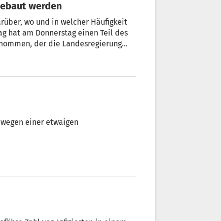
sgebaut werden
rüber, wo und in welcher Häufigkeit
g hat am Donnerstag einen Teil des
genommen, der die Landesregierung
ekt mit mehr Personal auszustatten
e durchzuführen.
n wegen einer etwaigen