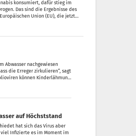
nabis konsumiert, dafür stieg im
rogen. Das sind die Ergebnisse des
uropäischen Union (EU), die jetzt
hung“, kommentiert Dr. Bettina
ür Abhängigkeitserkrankungen.
 im Abwasser nachgewiesen
ss die Erreger zirkulieren“, sagt
Polioviren können Kinderlähmung
egen geimpft – die Rate liegt
wasser auf Höchststand
hiedet hat sich das Virus aber
 viel Infizierte es im Moment im