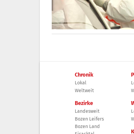
Chronik
P
Lokal
L
Weltweit
W
Bezirke
W
Landesweit
L
Bozen Leifers
W
Bozen Land
K
Eisacktal