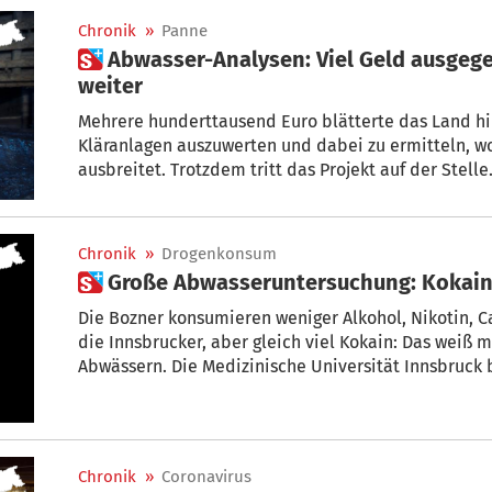
Chronik
»
Panne
 Abwasser-Analysen: Viel Geld ausgegeben, aber keinen Schritt
weiter
Mehrere hunderttausend Euro blätterte das Land h
Kläranlagen auszuwerten und dabei zu ermitteln, wo
ausbreitet. Trotzdem tritt das Projekt auf der Stell
Eschgfäller
Chronik
»
Drogenkonsum
 Große Abwasseruntersuchung: Kokain
Die Bozner konsumieren weniger Alkohol, Nikotin,
die Innsbrucker, aber gleich viel Kokain: Das weiß
Abwässern. Die Medizinische Universität Innsbruck b
europaweiten Abwassermonitoring und nimmt auch e
Lupe.
Chronik
»
Coronavirus