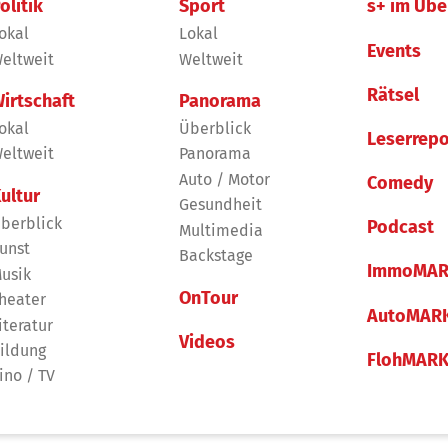
olitik
Sport
s+ im Übe
okal
Lokal
Events
eltweit
Weltweit
Rätsel
irtschaft
Panorama
okal
Überblick
Leserrepo
eltweit
Panorama
Auto / Motor
Comedy
ultur
Gesundheit
berblick
Podcast
Multimedia
unst
Backstage
ImmoMAR
usik
OnTour
heater
AutoMAR
iteratur
Videos
ildung
FlohMAR
ino / TV