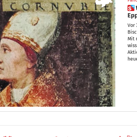
Pan
 Wer war dieser letzte Graf von
Ep
Vor 750 Jah
Bischof E
Mit 
wiss
Akt
heue