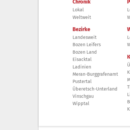
Chronik
P
Lokal
L
Weltweit
W
Bezirke
W
Landesweit
L
Bozen Leifers
W
Bozen Land
K
Eisacktal
Ü
Ladinien
K
Meran-Burggrafenamt
M
Pustertal
T
Überetsch-Unterland
L
Vinschgau
B
Wipptal
K