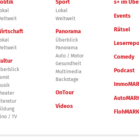
olitik
Sport
s+ im Übe
okal
Lokal
Events
eltweit
Weltweit
Rätsel
irtschaft
Panorama
okal
Überblick
Leserrepo
eltweit
Panorama
Auto / Motor
Comedy
ultur
Gesundheit
berblick
Podcast
Multimedia
unst
Backstage
ImmoMAR
usik
OnTour
heater
AutoMAR
iteratur
Videos
ildung
FlohMAR
ino / TV