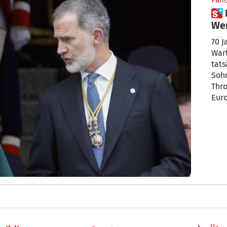
Pan
 Die Zukunft der Monarchien:
Wer
war
70 J
Wart
tats
Soh
Thro
Eur