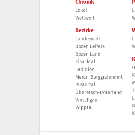
Chronik
P
Lokal
L
Weltweit
W
Bezirke
W
Landesweit
L
Bozen Leifers
W
Bozen Land
K
Eisacktal
Ü
Ladinien
K
Meran-Burggrafenamt
M
Pustertal
T
Überetsch-Unterland
L
Vinschgau
B
Wipptal
K