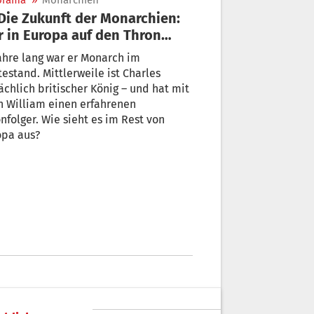
orama
»
Monarchien
 in Europa auf den Thron
tet
ahre lang war er Monarch im
estand. Mittlerweile ist Charles
ächlich britischer König – und hat mit
n William einen erfahrenen
nfolger. Wie sieht es im Rest von
opa aus?