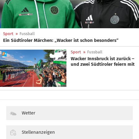
Sport
»
Fussball
Ein Südtiroler Märchen: „Wacker ist schon besonders“
Sport
»
Fussball
Wacker Innsbruck ist zurück –
und zwei Südtiroler feiern mit
Wetter
Stellenanzeigen