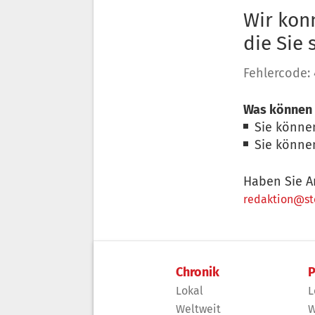
Wir konn
die Sie
Fehlercode:
Was können 
Sie könne
Sie könne
Haben Sie A
redaktion@sto
Chronik
P
Lokal
L
Weltweit
W