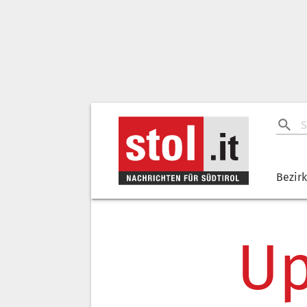
Bezir
Up