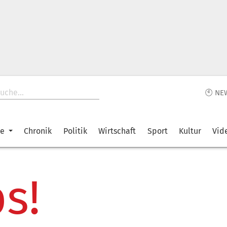
🕙 NE
ke
Chronik
Politik
Wirtschaft
Sport
Kultur
Vid
s!