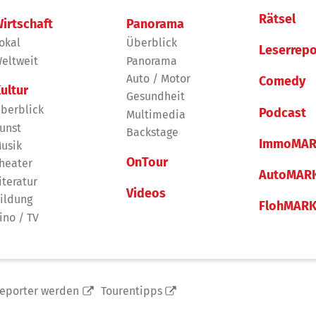
Rätsel
irtschaft
Panorama
okal
Überblick
Leserrepo
eltweit
Panorama
Auto / Motor
Comedy
ultur
Gesundheit
berblick
Podcast
Multimedia
unst
Backstage
ImmoMAR
usik
OnTour
heater
AutoMAR
iteratur
Videos
ildung
FlohMAR
ino / TV
reporter werden
Tourentipps