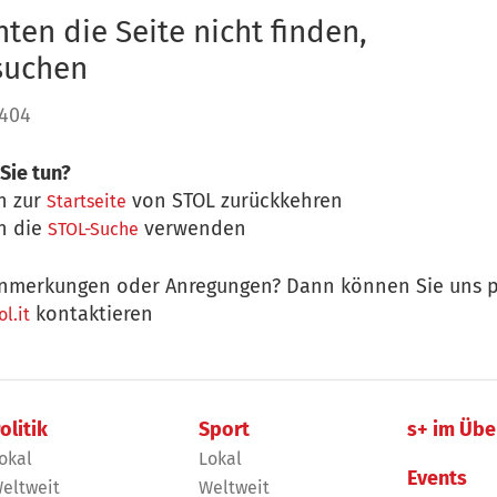
ten die Seite nicht finden,
 suchen
 404
Sie tun?
n zur
von STOL zurückkehren
Startseite
n die
verwenden
STOL-Suche
nmerkungen oder Anregungen? Dann können Sie uns p
kontaktieren
l.it
olitik
Sport
s+ im Übe
okal
Lokal
Events
eltweit
Weltweit