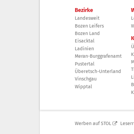
Bezirke
W
Landesweit
L
Bozen Leifers
W
Bozen Land
K
Eisacktal
Ü
Ladinien
K
Meran-Burggrafenamt
M
Pustertal
T
Überetsch-Unterland
L
Vinschgau
B
Wipptal
K
Werben auf STOL
Leser