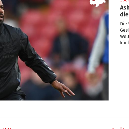
Spor
Ash
die
Die 
Gesi
Welt
künf