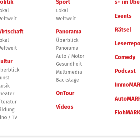
olitik
Sport
s+ im Übe
okal
Lokal
Events
eltweit
Weltweit
Rätsel
irtschaft
Panorama
okal
Überblick
Leserrepo
eltweit
Panorama
Auto / Motor
Comedy
ultur
Gesundheit
berblick
Podcast
Multimedia
unst
Backstage
ImmoMAR
usik
OnTour
heater
AutoMAR
iteratur
Videos
ildung
FlohMAR
ino / TV