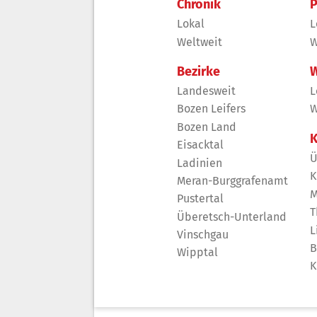
Chronik
P
Lokal
L
Weltweit
W
Bezirke
W
Landesweit
L
Bozen Leifers
W
Bozen Land
K
Eisacktal
Ü
Ladinien
K
Meran-Burggrafenamt
M
Pustertal
T
Überetsch-Unterland
L
Vinschgau
B
Wipptal
K