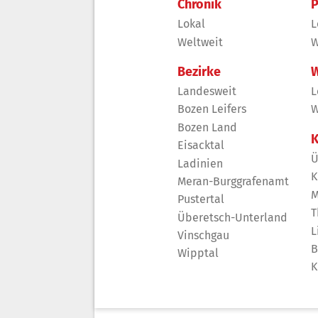
Chronik
P
Lokal
L
Weltweit
W
Bezirke
W
Landesweit
L
Bozen Leifers
W
Bozen Land
K
Eisacktal
Ü
Ladinien
K
Meran-Burggrafenamt
M
Pustertal
T
Überetsch-Unterland
L
Vinschgau
B
Wipptal
K