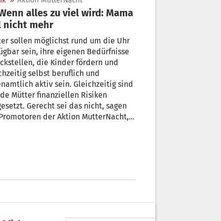
ik
»
Aktion MutterNacht
l nicht mehr
er sollen möglichst rund um die Uhr
ügbar sein, ihre eigenen Bedürfnisse
ckstellen, die Kinder fördern und
chzeitig selbst beruflich und
namtlich aktiv sein. Gleichzeitig sind
de Mütter finanziellen Risiken
esetzt. Gerecht sei das nicht, sagen
Promotoren der Aktion MutterNacht,
am Tag vor dem Muttertag stattfindet.
 haben nun das heurige Programm
estellt.