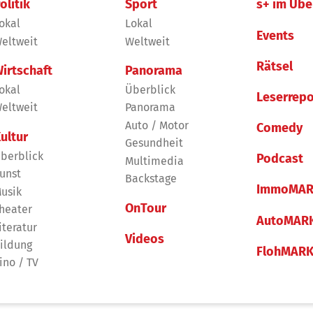
olitik
Sport
s+ im Übe
okal
Lokal
Events
eltweit
Weltweit
Rätsel
irtschaft
Panorama
okal
Überblick
Leserrepo
eltweit
Panorama
Auto / Motor
Comedy
ultur
Gesundheit
berblick
Podcast
Multimedia
unst
Backstage
ImmoMAR
usik
OnTour
heater
AutoMAR
iteratur
Videos
ildung
FlohMAR
ino / TV