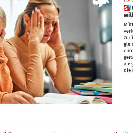
Polit
 Wenn alles zu viel wird: Mama
wil
Mütt
verf
zurü
glei
ehre
gera
ausg
die 
die 
Sie
vorg