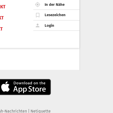
In der Nähe
KT
Lesezeichen
KT
Login
KT
|
sh-Nachrichten
Netiquette