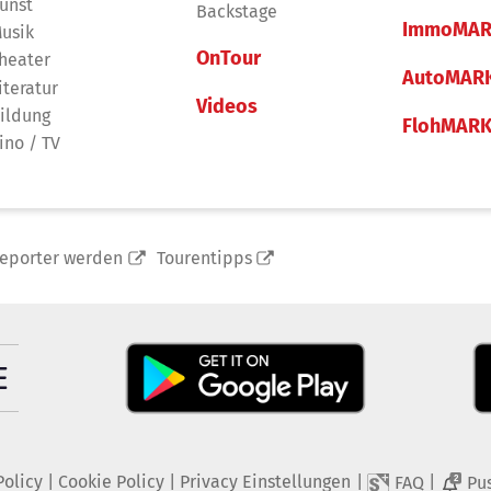
unst
Backstage
ImmoMAR
usik
OnTour
heater
AutoMAR
iteratur
Videos
ildung
FlohMAR
ino / TV
reporter werden
Tourentipps
Policy
|
Cookie Policy
|
Privacy Einstellungen
|
|
FAQ
Pu
2