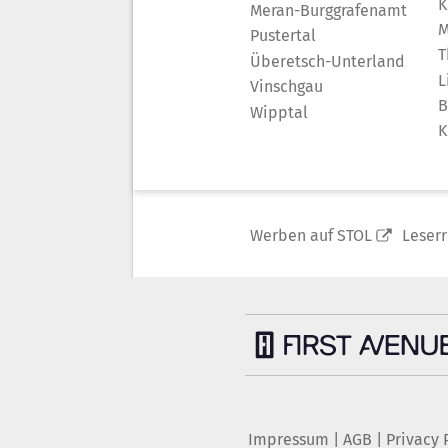
K
Meran-Burggrafenamt
M
Pustertal
T
Überetsch-Unterland
L
Vinschgau
B
Wipptal
K
Werben auf STOL
Leser
Impressum
|
AGB
|
Privacy 