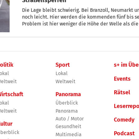
Die Lage bleibt schwierig. Bei Branzoll, Neumarkt u
noch leicht. Hier werden die kommenden fünf bis s
Problem ist hier weniger die Höhe der Welle als di
Verkehrssituation ist kompliziert.
olitik
Sport
s+ im Übe
okal
Lokal
Events
eltweit
Weltweit
Rätsel
irtschaft
Panorama
okal
Überblick
Leserrepo
eltweit
Panorama
Auto / Motor
Comedy
ultur
Gesundheit
berblick
Podcast
Multimedia