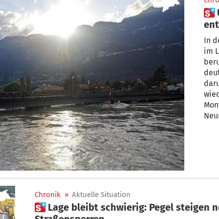
Chro
 Unwetter in Südtirol: Lage
ent
In d
im 
beru
deut
dar
wie
Mon
Neu
für 
Chronik
»
Aktuelle Situation
 Lage bleibt schwierig: Pegel steigen noch leicht – Stau und
Straßensperren