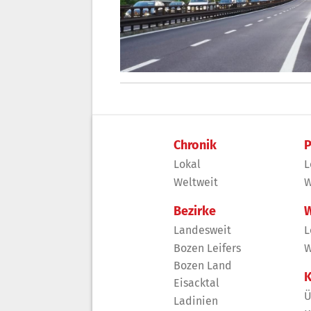
Chronik
P
Lokal
L
Weltweit
W
Bezirke
W
Landesweit
L
Bozen Leifers
W
Bozen Land
K
Eisacktal
Ü
Ladinien