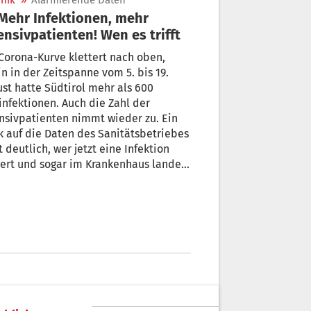
nik
»
Alarmierende Daten
ensivpatienten! Wen es trifft
Corona-Kurve klettert nach oben,
in in der Zeitspanne vom 5. bis 19.
st hatte Südtirol mehr als 600
nfektionen. Auch die Zahl der
nsivpatienten nimmt wieder zu. Ein
k auf die Daten des Sanitätsbetriebes
t deutlich, wer jetzt eine Infektion
iert und sogar im Krankenhaus landen
te. + Von Michael Eschgfäller