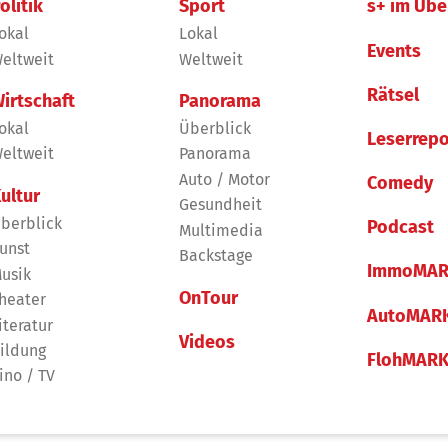
olitik
Sport
s+ im Übe
okal
Lokal
Events
eltweit
Weltweit
Rätsel
irtschaft
Panorama
okal
Überblick
Leserrepo
eltweit
Panorama
Auto / Motor
Comedy
ultur
Gesundheit
berblick
Podcast
Multimedia
unst
Backstage
ImmoMAR
usik
OnTour
heater
AutoMAR
iteratur
Videos
ildung
FlohMAR
ino / TV