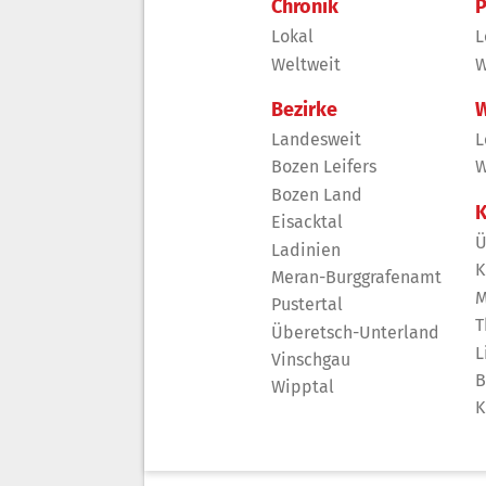
Chronik
P
Lokal
L
Weltweit
W
Bezirke
W
Landesweit
L
Bozen Leifers
W
Bozen Land
K
Eisacktal
Ü
Ladinien
K
Meran-Burggrafenamt
M
Pustertal
T
Überetsch-Unterland
L
Vinschgau
B
Wipptal
K