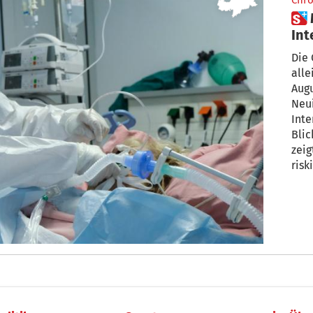
Chro
 Mehr Infektionen, mehr
Int
Die 
alle
Augu
Neui
Inte
Blic
zeig
risk
könn