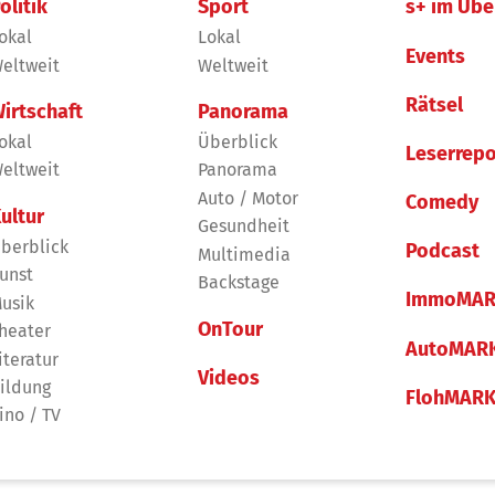
olitik
Sport
s+ im Übe
okal
Lokal
Events
eltweit
Weltweit
Rätsel
irtschaft
Panorama
okal
Überblick
Leserrepo
eltweit
Panorama
Auto / Motor
Comedy
ultur
Gesundheit
berblick
Podcast
Multimedia
unst
Backstage
ImmoMAR
usik
OnTour
heater
AutoMAR
iteratur
Videos
ildung
FlohMAR
ino / TV