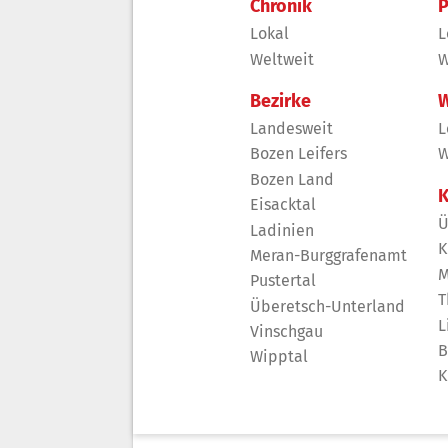
Chronik
P
Lokal
L
Weltweit
W
Bezirke
W
Landesweit
L
Bozen Leifers
W
Bozen Land
K
Eisacktal
Ü
Ladinien
K
Meran-Burggrafenamt
M
Pustertal
T
Überetsch-Unterland
L
Vinschgau
B
Wipptal
K