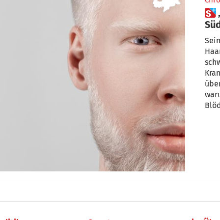
Chro
 „Oft abgestempelt“:
Süd
„Al
Sein
Haar fast weiß-blond, das Au
schw
Kran
über
waru
Blöd