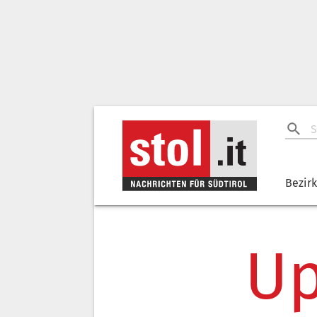
Bezir
Up