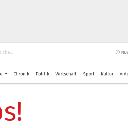
🕙 NE
ke
Chronik
Politik
Wirtschaft
Sport
Kultur
Vid
s!