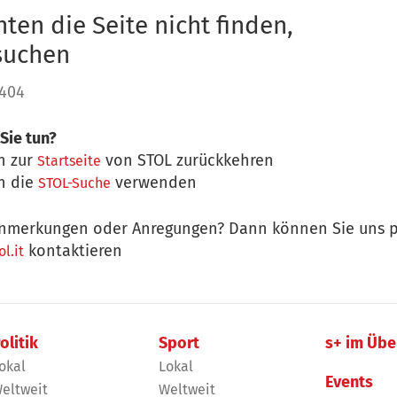
ten die Seite nicht finden,
 suchen
 404
Sie tun?
n zur
von STOL zurückkehren
Startseite
n die
verwenden
STOL-Suche
nmerkungen oder Anregungen? Dann können Sie uns p
kontaktieren
l.it
olitik
Sport
s+ im Übe
okal
Lokal
Events
eltweit
Weltweit