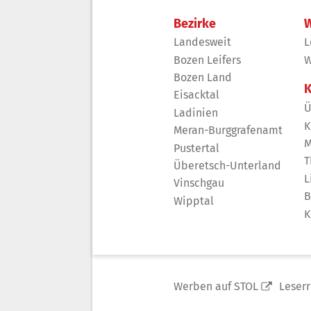
Bezirke
W
Landesweit
L
Bozen Leifers
W
Bozen Land
K
Eisacktal
Ü
Ladinien
K
Meran-Burggrafenamt
M
Pustertal
T
Überetsch-Unterland
L
Vinschgau
B
Wipptal
K
Werben auf STOL
Leser