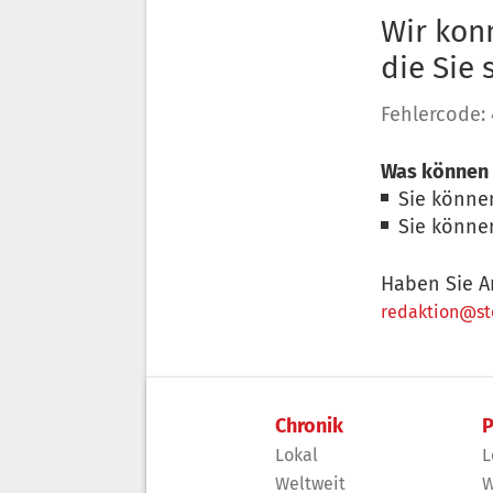
Wir konn
die Sie
Fehlercode:
Was können 
Sie könne
Sie könne
Haben Sie A
redaktion@sto
Chronik
P
Lokal
L
Weltweit
W