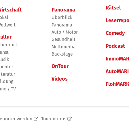
Rätsel
irtschaft
Panorama
okal
Überblick
Leserrepo
eltweit
Panorama
Auto / Motor
Comedy
ultur
Gesundheit
berblick
Podcast
Multimedia
unst
Backstage
ImmoMAR
usik
OnTour
heater
AutoMAR
iteratur
Videos
ildung
FlohMAR
ino / TV
reporter werden
Tourentipps