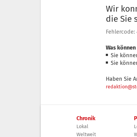
Wir konn
die Sie
Fehlercode:
Was können 
Sie könne
Sie könne
Haben Sie A
redaktion@sto
Chronik
P
Lokal
L
Weltweit
W