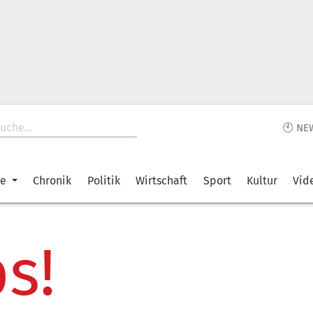
🕙 NE
ke
Chronik
Politik
Wirtschaft
Sport
Kultur
Vid
s!