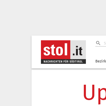
Bezir
Up