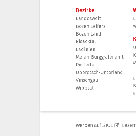
Bezirke
W
Landesweit
L
Bozen Leifers
W
Bozen Land
K
Eisacktal
Ü
Ladinien
K
Meran-Burggrafenamt
M
Pustertal
T
Überetsch-Unterland
L
Vinschgau
B
Wipptal
K
Werben auf STOL
Leser