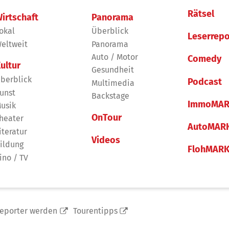
Rätsel
irtschaft
Panorama
okal
Überblick
Leserrepo
eltweit
Panorama
Auto / Motor
Comedy
ultur
Gesundheit
berblick
Podcast
Multimedia
unst
Backstage
ImmoMAR
usik
OnTour
heater
AutoMAR
iteratur
Videos
ildung
FlohMAR
ino / TV
reporter werden
Tourentipps