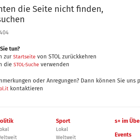
ten die Seite nicht finden,
 suchen
 404
Sie tun?
n zur
von STOL zurückkehren
Startseite
n die
verwenden
STOL-Suche
nmerkungen oder Anregungen? Dann können Sie uns p
kontaktieren
l.it
olitik
Sport
s+ im Übe
okal
Lokal
Events
eltweit
Weltweit