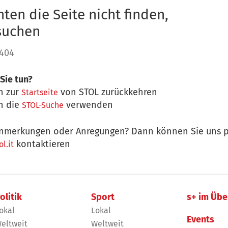
ten die Seite nicht finden,
 suchen
 404
Sie tun?
n zur
von STOL zurückkehren
Startseite
n die
verwenden
STOL-Suche
nmerkungen oder Anregungen? Dann können Sie uns p
kontaktieren
l.it
olitik
Sport
s+ im Übe
okal
Lokal
Events
eltweit
Weltweit