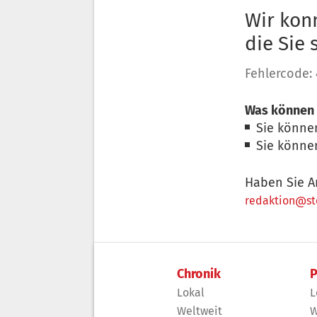
Wir konn
die Sie
Fehlercode:
Was können 
Sie könne
Sie könne
Haben Sie A
redaktion@sto
Chronik
P
Lokal
L
Weltweit
W