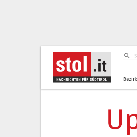
Bezir
Up