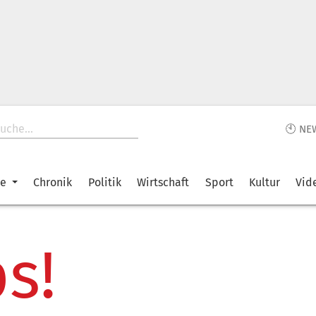
🕙 NE
ke
Chronik
Politik
Wirtschaft
Sport
Kultur
Vid
s!