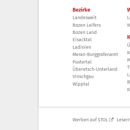
Bezirke
W
Landesweit
L
Bozen Leifers
W
Bozen Land
K
Eisacktal
Ü
Ladinien
K
Meran-Burggrafenamt
M
Pustertal
T
Überetsch-Unterland
L
Vinschgau
B
Wipptal
K
Werben auf STOL
Leser