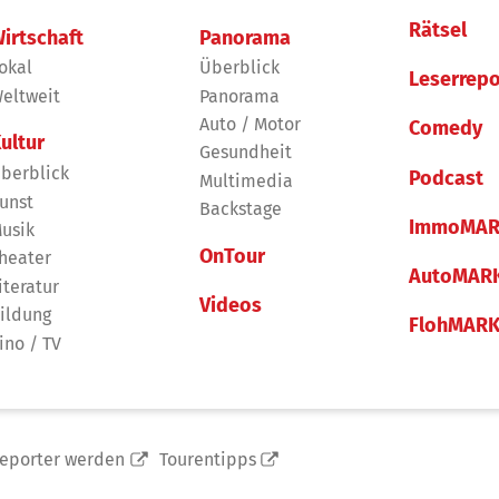
Rätsel
irtschaft
Panorama
okal
Überblick
Leserrepo
eltweit
Panorama
Auto / Motor
Comedy
ultur
Gesundheit
berblick
Podcast
Multimedia
unst
Backstage
ImmoMAR
usik
OnTour
heater
AutoMAR
iteratur
Videos
ildung
FlohMAR
ino / TV
reporter werden
Tourentipps