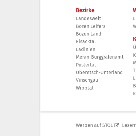
Bezirke
W
Landesweit
L
Bozen Leifers
W
Bozen Land
K
Eisacktal
Ü
Ladinien
K
Meran-Burggrafenamt
M
Pustertal
T
Überetsch-Unterland
L
Vinschgau
B
Wipptal
K
Werben auf STOL
Leser