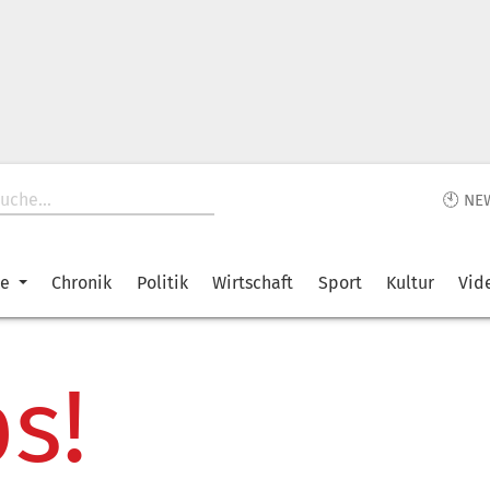
🕙 NE
ke
Chronik
Politik
Wirtschaft
Sport
Kultur
Vid
s!