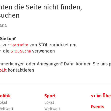
ten die Seite nicht finden,
 suchen
 404
Sie tun?
n zur
von STOL zurückkehren
Startseite
n die
verwenden
STOL-Suche
nmerkungen oder Anregungen? Dann können Sie uns p
kontaktieren
l.it
olitik
Sport
s+ im Übe
okal
Lokal
Events
eltweit
Weltweit