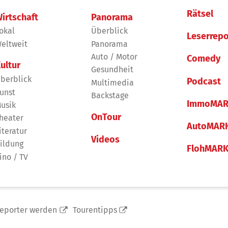
Rätsel
irtschaft
Panorama
okal
Überblick
Leserrepo
eltweit
Panorama
Auto / Motor
Comedy
ultur
Gesundheit
berblick
Podcast
Multimedia
unst
Backstage
ImmoMAR
usik
OnTour
heater
AutoMAR
iteratur
Videos
ildung
FlohMAR
ino / TV
reporter werden
Tourentipps