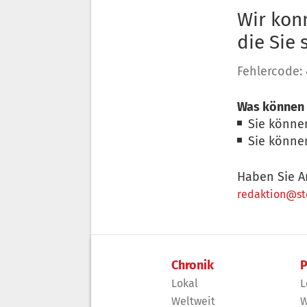
Wir konn
die Sie
Fehlercode:
Was können 
Sie könne
Sie könne
Haben Sie A
redaktion@sto
Chronik
P
Lokal
L
Weltweit
W