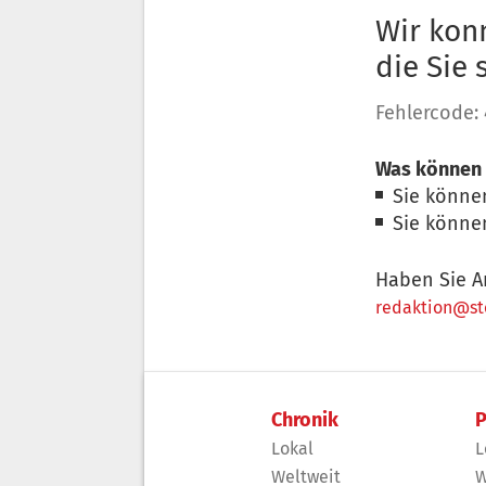
Wir konn
die Sie
Fehlercode:
Was können 
Sie könne
Sie könne
Haben Sie A
redaktion@sto
Chronik
P
Lokal
L
Weltweit
W