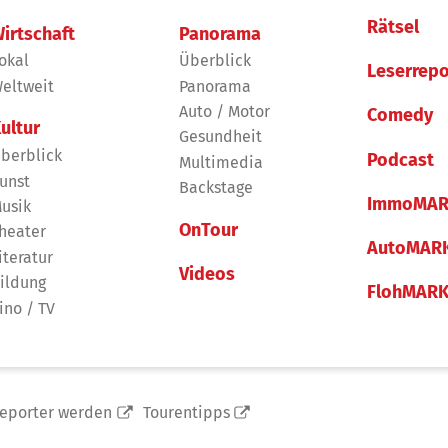
Rätsel
irtschaft
Panorama
okal
Überblick
Leserrepo
eltweit
Panorama
Auto / Motor
Comedy
ultur
Gesundheit
berblick
Podcast
Multimedia
unst
Backstage
ImmoMAR
usik
OnTour
heater
AutoMAR
iteratur
Videos
ildung
FlohMAR
ino / TV
reporter werden
Tourentipps