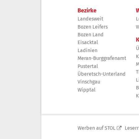
Bezirke
W
Landesweit
L
Bozen Leifers
W
Bozen Land
K
Eisacktal
Ü
Ladinien
K
Meran-Burggrafenamt
M
Pustertal
T
Überetsch-Unterland
L
Vinschgau
B
Wipptal
K
Werben auf STOL
Leser