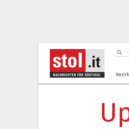
Bezir
Up