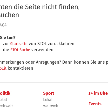
ten die Seite nicht finden,
 suchen
 404
Sie tun?
n zur
von STOL zurückkehren
Startseite
n die
verwenden
STOL-Suche
nmerkungen oder Anregungen? Dann können Sie uns p
kontaktieren
l.it
olitik
Sport
s+ im Übe
okal
Lokal
Events
eltweit
Weltweit