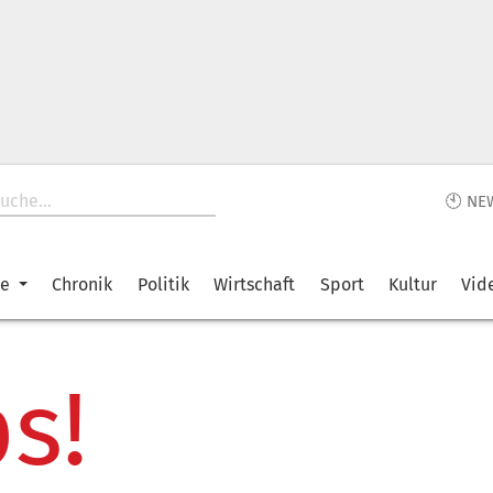
🕙 NE
ke
Chronik
Politik
Wirtschaft
Sport
Kultur
Vid
s!