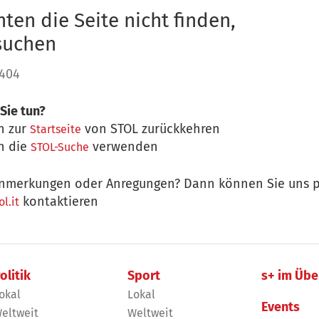
ten die Seite nicht finden,
 suchen
 404
Sie tun?
n zur
von STOL zurückkehren
Startseite
n die
verwenden
STOL-Suche
nmerkungen oder Anregungen? Dann können Sie uns p
kontaktieren
l.it
olitik
Sport
s+ im Übe
okal
Lokal
Events
eltweit
Weltweit