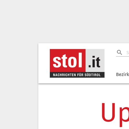
Bezir
Up