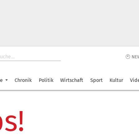
🕙 NE
ke
Chronik
Politik
Wirtschaft
Sport
Kultur
Vid
s!