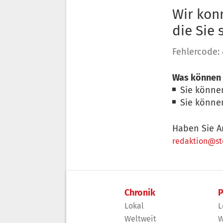
Wir konn
die Sie
Fehlercode:
Was können 
Sie könne
Sie könne
Haben Sie A
redaktion@sto
Chronik
P
Lokal
L
Weltweit
W