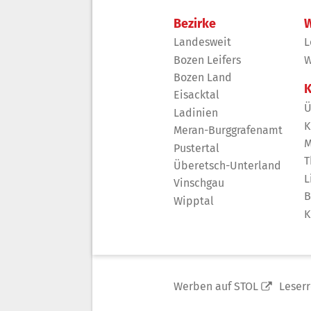
Bezirke
W
Landesweit
L
Bozen Leifers
W
Bozen Land
K
Eisacktal
Ü
Ladinien
K
Meran-Burggrafenamt
M
Pustertal
T
Überetsch-Unterland
L
Vinschgau
B
Wipptal
K
Werben auf STOL
Leser