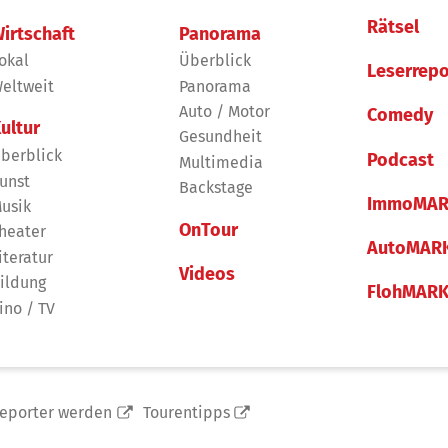
Rätsel
irtschaft
Panorama
okal
Überblick
Leserrepo
eltweit
Panorama
Auto / Motor
Comedy
ultur
Gesundheit
berblick
Podcast
Multimedia
unst
Backstage
ImmoMAR
usik
OnTour
heater
AutoMAR
iteratur
Videos
ildung
FlohMAR
ino / TV
reporter werden
Tourentipps