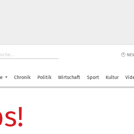
🕙 NE
ke
Chronik
Politik
Wirtschaft
Sport
Kultur
Vid
s!