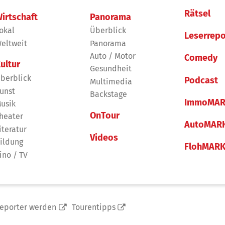
Rätsel
irtschaft
Panorama
okal
Überblick
Leserrepo
eltweit
Panorama
Auto / Motor
Comedy
ultur
Gesundheit
berblick
Podcast
Multimedia
unst
Backstage
ImmoMAR
usik
OnTour
heater
AutoMAR
iteratur
Videos
ildung
FlohMAR
ino / TV
reporter werden
Tourentipps