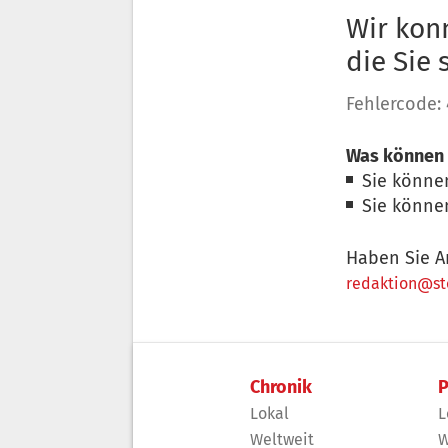
Wir konn
die Sie
Fehlercode:
Was können 
Sie könne
Sie könne
Haben Sie A
redaktion@sto
Chronik
P
Lokal
L
Weltweit
W