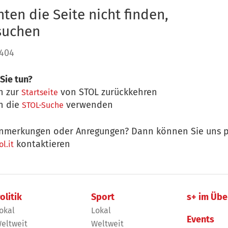
ten die Seite nicht finden,
 suchen
 404
Sie tun?
n zur
von STOL zurückkehren
Startseite
n die
verwenden
STOL-Suche
nmerkungen oder Anregungen? Dann können Sie uns p
kontaktieren
l.it
olitik
Sport
s+ im Übe
okal
Lokal
Events
eltweit
Weltweit