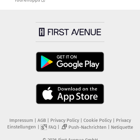
Tourentipps
Impressum
|
AGB
|
Privacy Policy
|
Cookie Policy
|
Privacy
Einstellungen
|
|
|
FAQ
Push-Nachrichten
Netiquette
2
©
2026
First Avenue GmbH