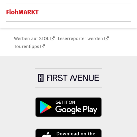
FlohMARKT
Werben auf STOL
Leserreporter werden
Tourentipps