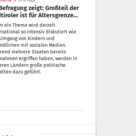
orama
»
Umfrage
tiroler ist für Altersgrenze
 Social-Media
ema wird derzeit
rnational so intensiv diskutiert wie
 Umgang von Kindern und
ndlichen mit sozialen Medien.
rend mehrere Staaten bereits
nahmen ergriffen haben, werden in
ren Ländern große politische
tten dazu geführt.