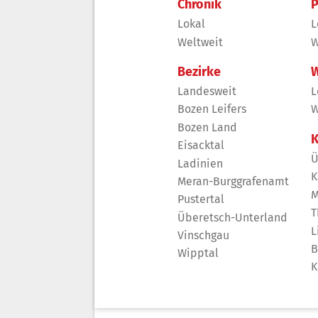
Chronik
P
Lokal
L
Weltweit
W
Bezirke
W
Landesweit
L
Bozen Leifers
W
Bozen Land
K
Eisacktal
Ü
Ladinien
K
Meran-Burggrafenamt
M
Pustertal
T
Überetsch-Unterland
L
Vinschgau
B
Wipptal
K