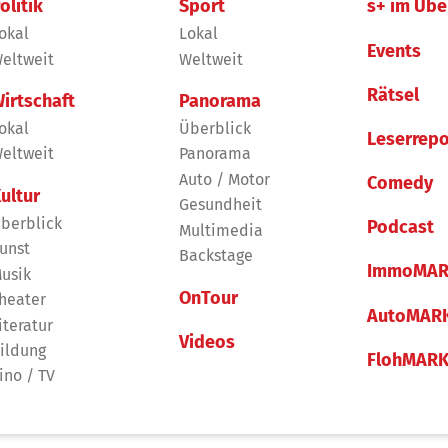
olitik
Sport
s+ im Übe
okal
Lokal
Events
eltweit
Weltweit
Rätsel
irtschaft
Panorama
okal
Überblick
Leserrepo
eltweit
Panorama
Auto / Motor
Comedy
ultur
Gesundheit
berblick
Podcast
Multimedia
unst
Backstage
ImmoMAR
usik
OnTour
heater
AutoMAR
iteratur
Videos
ildung
FlohMAR
ino / TV