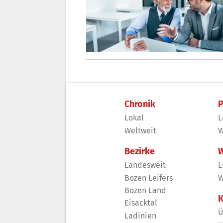
Chronik
P
Lokal
L
Weltweit
W
Bezirke
W
Landesweit
L
Bozen Leifers
W
Bozen Land
K
Eisacktal
Ü
Ladinien