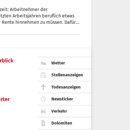
lzeit: Arbeitnehmer der
etzten Arbeitsjahren beruflich etwas
er Rente hinnehmen zu müssen. Dafür
 einstellen. Dieses neue begünstigte
leine und mittlere Unternehmen und
rblick
Wetter
Stellenanzeigen
Todesanzeigen
rter
Newsticker
Verkehr
Dolomiten