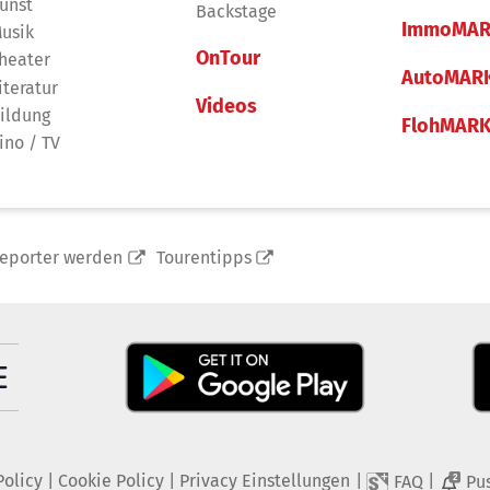
unst
Backstage
ImmoMAR
usik
OnTour
heater
AutoMAR
iteratur
Videos
ildung
FlohMAR
ino / TV
reporter werden
Tourentipps
Policy
|
Cookie Policy
|
Privacy Einstellungen
|
|
FAQ
Pu
2