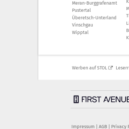
K
Meran-Burggrafenamt
M
Pustertal
T
Überetsch-Unterland
L
Vinschgau
B
Wipptal
K
Werben auf STOL
Leser
Impressum
|
AGB
|
Privacy 