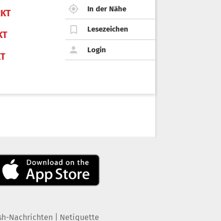
In der Nähe
KT
Lesezeichen
KT
Login
KT
|
sh-Nachrichten
Netiquette