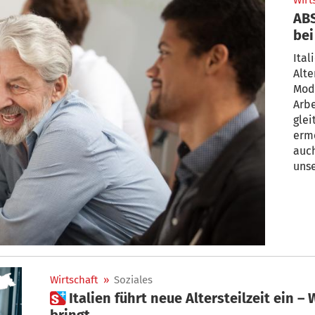
Wirt
AB
bei
das
Ital
Alte
Mode
Arbe
gle
erm
auch
unse
Wirtschaft
»
Soziales
 Italien führt neue Altersteilzeit ein – Was das neue Modell wirklich
bringt