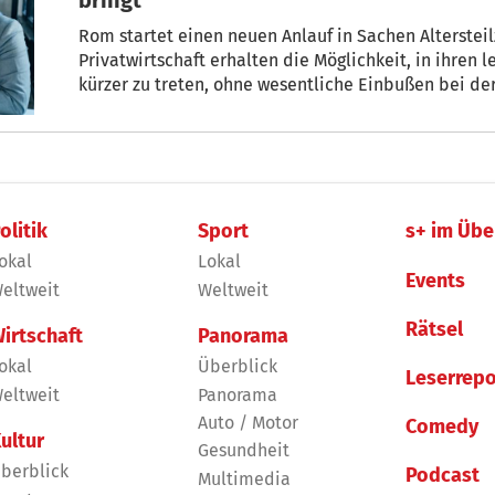
Rom startet einen neuen Anlauf in Sachen Alterstei
Privatwirtschaft erhalten die Möglichkeit, in ihren l
kürzer zu treten, ohne wesentliche Einbußen bei d
muss der Arbeitgeber aber einen jungen Mitarbeiter
Teilzeitmodell ist Teil eines Gesetzespakets für k
wurde kürzlich vom Parlament beschlossen.
olitik
Sport
s+ im Übe
okal
Lokal
Events
eltweit
Weltweit
Rätsel
irtschaft
Panorama
okal
Überblick
Leserrepo
eltweit
Panorama
Auto / Motor
Comedy
ultur
Gesundheit
berblick
Podcast
Multimedia