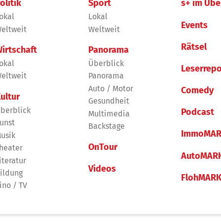
olitik
Sport
s+ im Übe
okal
Lokal
Events
eltweit
Weltweit
Rätsel
irtschaft
Panorama
okal
Überblick
Leserrepo
eltweit
Panorama
Auto / Motor
Comedy
ultur
Gesundheit
berblick
Podcast
Multimedia
unst
Backstage
ImmoMAR
usik
OnTour
heater
AutoMAR
iteratur
Videos
ildung
FlohMAR
ino / TV