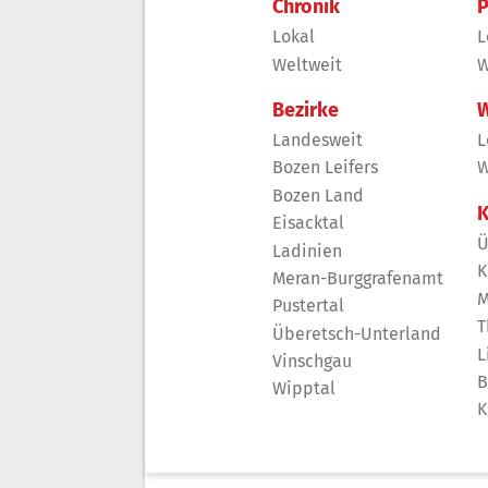
Chronik
P
Lokal
L
Weltweit
W
Bezirke
W
Landesweit
L
Bozen Leifers
W
Bozen Land
K
Eisacktal
Ü
Ladinien
K
Meran-Burggrafenamt
M
Pustertal
T
Überetsch-Unterland
L
Vinschgau
B
Wipptal
K