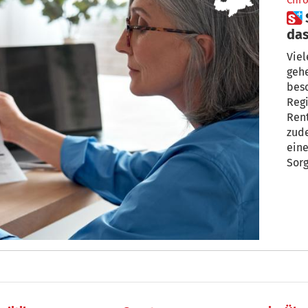
Chro
 Stillstand in Rom: Wie geht
das
Viel
gehe
beso
Regier
Rent
zude
eine
Sorg
beim