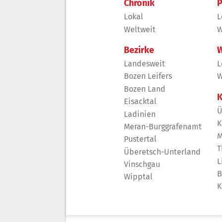
Chronik
P
Lokal
L
Weltweit
W
Bezirke
W
Landesweit
L
Bozen Leifers
W
Bozen Land
K
Eisacktal
Ü
Ladinien
K
Meran-Burggrafenamt
M
Pustertal
T
Überetsch-Unterland
L
Vinschgau
B
Wipptal
K