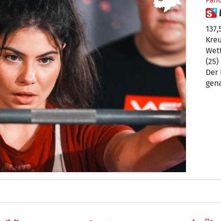
Pan
137
Kre
Wett
(25)
Der 
gena