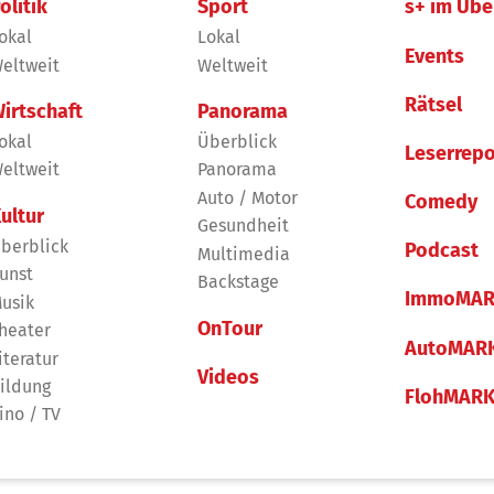
olitik
Sport
s+ im Übe
okal
Lokal
Events
eltweit
Weltweit
Rätsel
irtschaft
Panorama
okal
Überblick
Leserrepo
eltweit
Panorama
Auto / Motor
Comedy
ultur
Gesundheit
berblick
Podcast
Multimedia
unst
Backstage
ImmoMAR
usik
OnTour
heater
AutoMAR
iteratur
Videos
ildung
FlohMAR
ino / TV