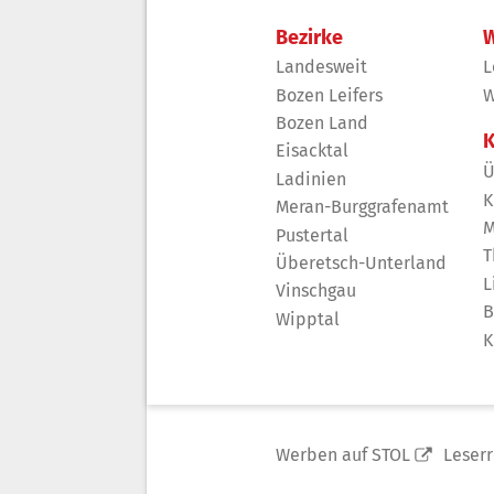
Bezirke
W
Landesweit
L
Bozen Leifers
W
Bozen Land
K
Eisacktal
Ü
Ladinien
K
Meran-Burggrafenamt
M
Pustertal
T
Überetsch-Unterland
L
Vinschgau
B
Wipptal
K
Werben auf STOL
Leser