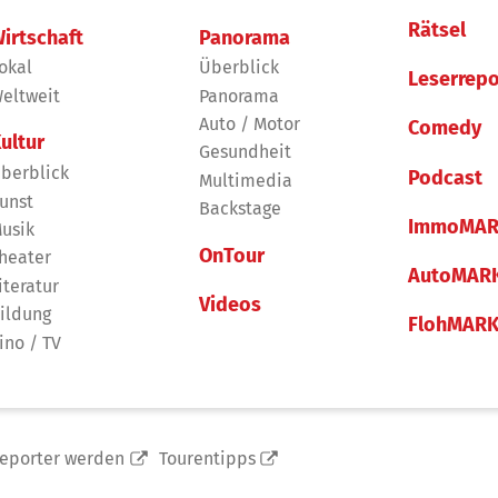
Rätsel
irtschaft
Panorama
okal
Überblick
Leserrepo
eltweit
Panorama
Auto / Motor
Comedy
ultur
Gesundheit
berblick
Podcast
Multimedia
unst
Backstage
ImmoMAR
usik
OnTour
heater
AutoMAR
iteratur
Videos
ildung
FlohMAR
ino / TV
reporter werden
Tourentipps