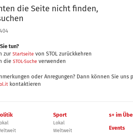
ten die Seite nicht finden,
 suchen
 404
Sie tun?
n zur
von STOL zurückkehren
Startseite
n die
verwenden
STOL-Suche
nmerkungen oder Anregungen? Dann können Sie uns p
kontaktieren
l.it
olitik
Sport
s+ im Übe
okal
Lokal
Events
eltweit
Weltweit