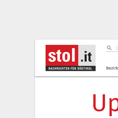
Bezir
Up