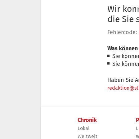
Wir konn
die Sie
Fehlercode:
Was können 
Sie könne
Sie könne
Haben Sie A
redaktion@sto
Chronik
P
Lokal
L
Weltweit
W