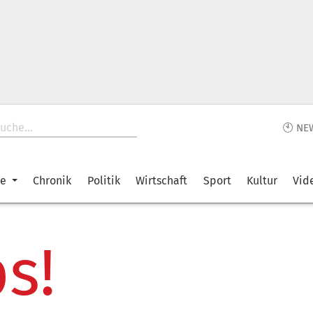
🕙 NE
ke
Chronik
Politik
Wirtschaft
Sport
Kultur
Vid
s!