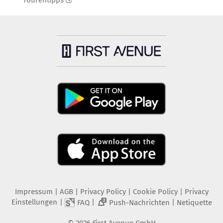
Tourentipps
Impressum
|
AGB
|
Privacy Policy
|
Cookie Policy
|
Privacy
Einstellungen
|
|
|
FAQ
Push-Nachrichten
Netiquette
2
©
2026
First Avenue GmbH