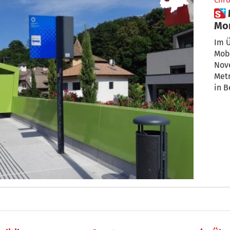
Chro
 Metrobus: Ampelsysteme ab
Mon
Im 
Mobi
Nov
Metr
in 