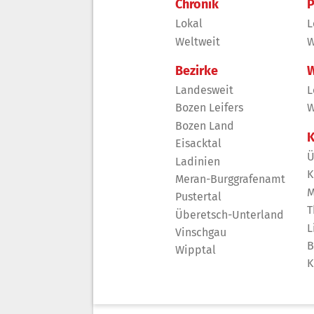
Chronik
P
Lokal
L
Weltweit
W
Bezirke
W
Landesweit
L
Bozen Leifers
W
Bozen Land
K
Eisacktal
Ü
Ladinien
K
Meran-Burggrafenamt
M
Pustertal
T
Überetsch-Unterland
L
Vinschgau
B
Wipptal
K