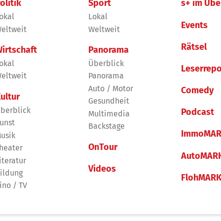
olitik
Sport
s+ im Übe
okal
Lokal
Events
eltweit
Weltweit
Rätsel
irtschaft
Panorama
okal
Überblick
Leserrepo
eltweit
Panorama
Auto / Motor
Comedy
ultur
Gesundheit
berblick
Podcast
Multimedia
unst
Backstage
ImmoMAR
usik
OnTour
heater
AutoMAR
iteratur
Videos
ildung
FlohMAR
ino / TV