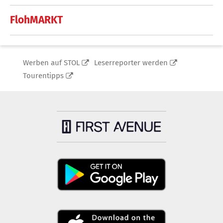
FlohMARKT
Werben auf STOL
Leserreporter werden
Tourentipps