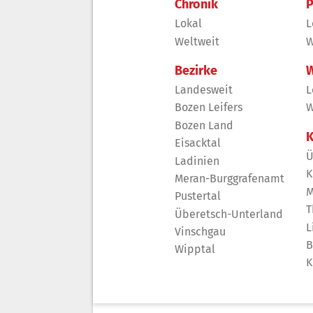
Chronik
P
Lokal
L
Weltweit
W
Bezirke
W
Landesweit
L
Bozen Leifers
W
Bozen Land
K
Eisacktal
Ü
Ladinien
K
Meran-Burggrafenamt
M
Pustertal
T
Überetsch-Unterland
L
Vinschgau
B
Wipptal
K