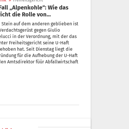
nik
»
Freiheitsgericht
icht die Rolle von
sdirektor Angelucci sieht
 Stein auf dem anderen geblieben ist
dachtsgerüst gegen Giulio
lucci in der Verordnung, mit der das
ericht seine U-Haft
n hat. Seit Dienstag liegt die
ündung für die Aufhebung der U-Haft
den Amtsdirektor füür Abfallwirtschaft