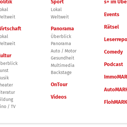
olitik
Sport
s+ im Übe
okal
Lokal
Events
eltweit
Weltweit
Rätsel
irtschaft
Panorama
okal
Überblick
Leserrepo
eltweit
Panorama
Auto / Motor
Comedy
ultur
Gesundheit
berblick
Podcast
Multimedia
unst
Backstage
ImmoMAR
usik
OnTour
heater
AutoMAR
iteratur
Videos
ildung
FlohMAR
ino / TV